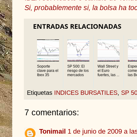
Si, probablemente si, la bolsa ha t
ENTRADAS RELACIONADAS
Soporte
SP 500: El
Wall Street y
Espe
clave para el
riesgo de los
el Euro
come
Ibex 35
mercados
fuertes, las ...
las B
Etiquetas
INDICES BURSATILES
,
SP 5
7 comentarios:
Tonimail
1 de junio de 2009 a la