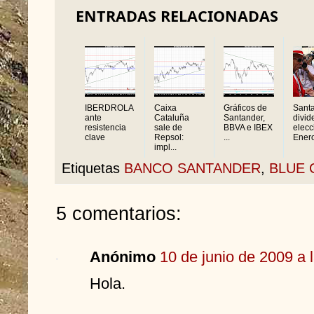
ENTRADAS RELACIONADAS
IBERDROLA
Caixa
Gráficos de
Sant
ante
Cataluña
Santander,
divid
resistencia
sale de
BBVA e IBEX
elecc
clave
Repsol:
...
Enero 
impl...
Etiquetas
BANCO SANTANDER
,
BLUE 
5 comentarios:
Anónimo
10 de junio de 2009 a 
Hola.