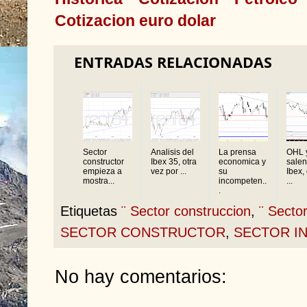
Cotizacion euro dolar
ENTRADAS RELACIONADAS
Sector
Analisis del
La prensa
OHL 
constructor
Ibex 35, otra
economica y
salen
empieza a
vez por ...
su
Ibex,
mostra...
incompeten..
...
.
Etiquetas
¨ Sector construccion
,
¨ Sector
SECTOR CONSTRUCTOR
,
SECTOR I
No hay comentarios: