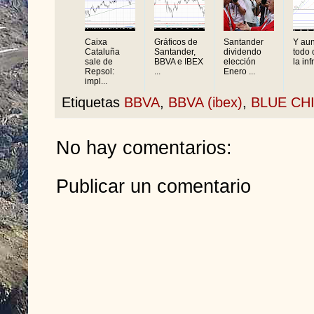
Caixa
Gráficos de
Santander
Y au
Cataluña
Santander,
dividendo
todo 
sale de
BBVA e IBEX
elección
la inf
Repsol:
...
Enero ...
impl...
Etiquetas
BBVA
,
BBVA (ibex)
,
BLUE CH
No hay comentarios:
Publicar un comentario