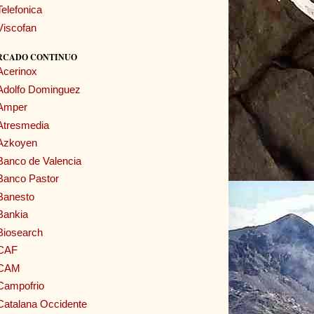
Telefonica
Viscofan
RCADO CONTINUO
Acerinox
Adolfo Dominguez
Amper
Atresmedia
Azkoyen
Banco de Valencia
Banco Pastor
Banesto
Bankia
Biosearch
CAF
CAM
Campofrio
Catalana Occidente