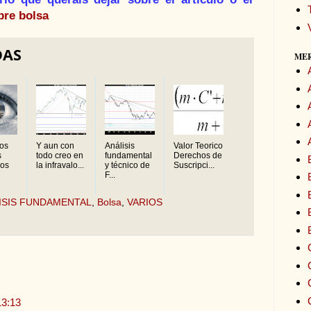
bre bolsa
DAS
ME
los
Y aun con
Análisis
Valor Teorico
s
todo creo en
fundamental
Derechos de
ros
la infravalo...
y técnico de
Suscripci...
F...
ISIS FUNDAMENTAL
,
Bolsa
,
VARIOS
13:13