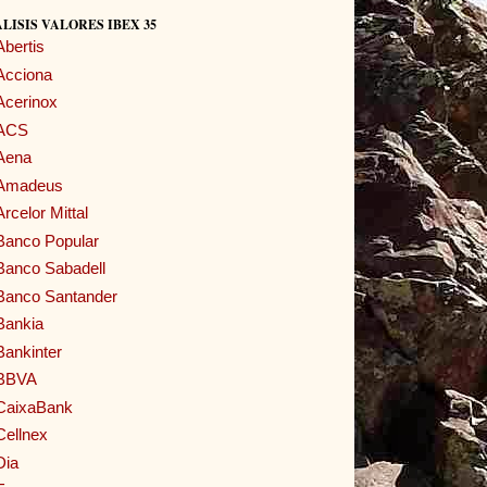
LISIS VALORES IBEX 35
Abertis
Acciona
Acerinox
ACS
Aena
Amadeus
Arcelor Mittal
Banco Popular
Banco Sabadell
Banco Santander
Bankia
Bankinter
BBVA
CaixaBank
Cellnex
Dia