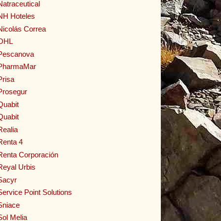
Natraceutical
NH Hoteles
Nicolás Correa
OHL
Pescanova
PharmaMar
Prisa
Prosegur
Quabit
Quabit
Realia
Renta 4
Renta Corporación
Reyal Urbis
Sacyr
Service Point Solutions
Sniace
Sol Melia