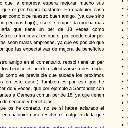
do que la empresa espera mejorar mucho sus
 que el per bajara bastante. En cualquier caso
l per como dice nuestro buen amigo, (ya que sino
on per mas bajo) , eso si siempre da mucha mas
biliaria que tiene un per de 13 veces como
Astroc o Inmocaral en que el per puede estar por
stas sean malas empresas, ya que es posible que
por que las expectativas de mejora de beneficios
stro amigo en el comentario, repsol tiene un per
los beneficios pueden ralentizarse o descender
baja como es previsible que suceda los proximos
ios en este caso.) Tambien es por eso que he
er de 9 veces, que por ejemplo a Santander con
antes a Gamesa con un per de 18, ya que tienen
o de negocio y beneficios.
ue os he contado, no se si habre aclarado el
 en cualquier caso resolvere cualquier duda que
o que querais dejar sobre el articulo o el