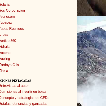
Solaria
Sos Corporación
Tecnocom
Tubacex
Tubos Reunidos
Urbas
Vertice 360
Vidrala
Vocento
Vueling
Zardoya Otis
Zinkia
CIONES DESTACADAS
Entrevistas al autor
Comisiones al invertir en bolsa
Concepto y estrategias de CFDs
Estafas, denuncias y gansadas