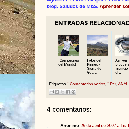
blog. Saludos de M&S.
Aprender so
ENTRADAS RELACIONA
¡Campeones
Fotos del
Asi ven 
del Mundo!
Pirineo y
Blogger
Sierra de
financie
Guara
el...
Etiquetas
¨ Comentarios varios
,
¨ Per
,
ANAL
4 comentarios:
Anónimo
26 de abril de 2007 a las 