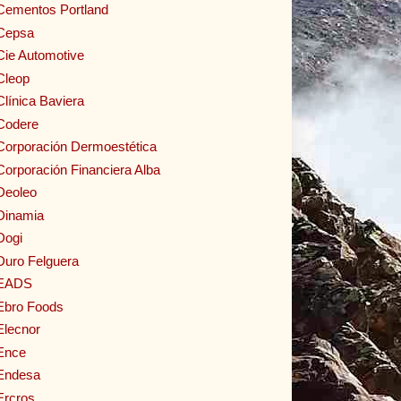
Cementos Portland
Cepsa
Cie Automotive
Cleop
Clínica Baviera
Codere
Corporación Dermoestética
Corporación Financiera Alba
Deoleo
Dinamia
Dogi
Duro Felguera
EADS
Ebro Foods
Elecnor
Ence
Endesa
Ercros