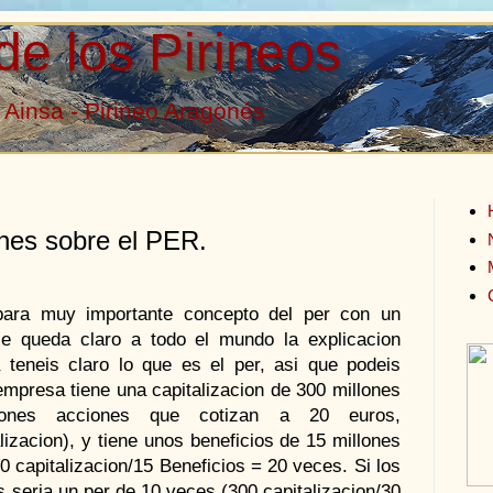
de los Pirineos
Ainsa - Pirineo Aragonés
ones sobre el PER.
 para muy importante concepto del per con un
e queda claro a todo el mundo la explicacion
eneis claro lo que es el per, asi que podeis
 empresa tiene una capitalizacion de 300 millones
ones acciones que cotizan a 20 euros,
izacion), y tiene unos beneficios de 15 millones
0 capitalizacion/15 Beneficios = 20 veces. Si los
s seria un per de 10 veces (300 capitalizacion/30