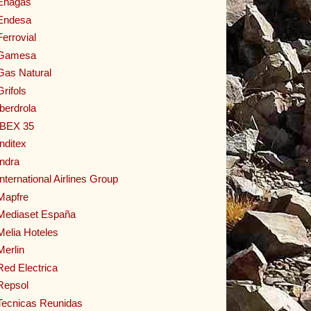
Enagas
Endesa
Ferrovial
Gamesa
Gas Natural
Grifols
Iberdrola
IBEX 35
Inditex
Indra
International Airlines Group
Mapfre
Mediaset España
Melia Hoteles
Merlin
Red Electrica
Repsol
Tecnicas Reunidas