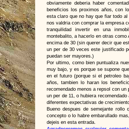
obviamente deberia haber comenta
beneficios los proximos años, con lo
esta claro que no hay que fiar todo a
nos valdria con comprar la empresa c
tranquilidad invertir en una inmo
montebalito, a hacerlo en otras como 
encima de 30 (sin querer decir que e
un per de 30 veces este justificado 
puedan ser mayores.)
Por ultimo, como bien puntualiza nue
muy bajo, y es porque se supone que 
en el futuro (porque si el petroleo 
años, tambien lo haran los benefic
recomendado menos a repsol con un p
un per de 11, o hubiera recomendado 
diferentes expectativas de crecimient
Bueno despues de semejante rollo q
concepto o lo habre embarullado mas,
dejeis en esta entrada.
Agradeceremos cualquier comentari