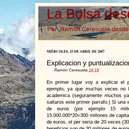
La Bolsa des
Por: Ramón Ceresuela desde 
MIÉRCOLES, 25 DE ABRIL DE 2007
Explicacion y puntualizaci
Ramón Ceresuela
18:18
En primer lugar voy a explicar el
ejemplo, ya que muchas veces no l
academica (seguramente muchos ya t
saltaros este primer parrafo.) Si una
de euros (por ejemplo 15 mill
15.000.000*20=300 millones de capital
de euros, el per seria de 20 veces (30
beneficios son de 30 millones de euro