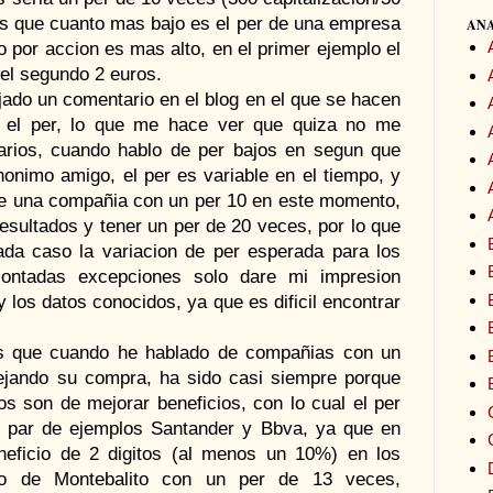
s que cuanto mas bajo es el per de una empresa
ANA
io por accion es mas alto, en el primer ejemplo el
 el segundo 2 euros.
jado un comentario en el blog en el que se hacen
e el per, lo que me hace ver que quiza no me
arios, cuando hablo de per bajos en segun que
nimo amigo, el per es variable en el tiempo, y
ue una compañia con un per 10 en este momento,
esultados y tener un per de 20 veces, por lo que
ada caso la variacion de per esperada para los
ontadas excepciones solo dare mi impresion
 los datos conocidos, ya que es dificil encontrar
 es que cuando he hablado de compañias con un
ejando su compra, ha sido casi siempre porque
os son de mejorar beneficios, con lo cual el per
n par de ejemplos Santander y Bbva, ya que en
neficio de 2 digitos (al menos un 10%) en los
o de Montebalito con un per de 13 veces,