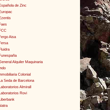
Española de Zinc
Europac
Ezentis
Faes
FCC
Fergo Aisa
Fersa
Fluidra
Funespaña
General Alquiler Maquinaria
Indo
Inmobiliaria Colonial
La Seda de Barcelona
Laboratorios Almirall
Laboratorios Rovi
Liberbank
Natra