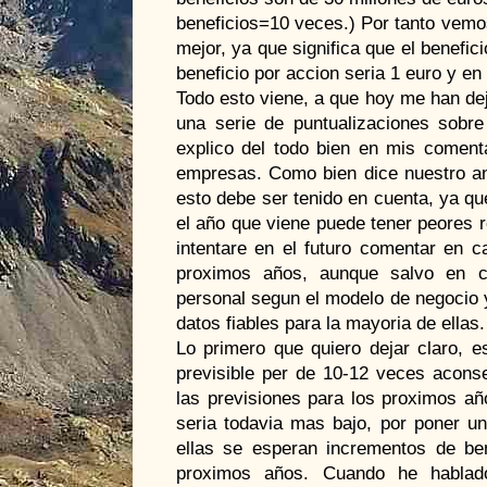
beneficios=10 veces.) Por tanto vemo
mejor, ya que significa que el benefic
beneficio por accion seria 1 euro y en
Todo esto viene, a que hoy me han de
una serie de puntualizaciones sobr
explico del todo bien en mis coment
empresas. Como bien dice nuestro ano
esto debe ser tenido en cuenta, ya q
el año que viene puede tener peores r
intentare en el futuro comentar en c
proximos años, aunque salvo en c
personal segun el modelo de negocio y
datos fiables para la mayoria de ellas.
Lo primero que quiero dejar claro,
previsible per de 10-12 veces acons
las previsiones para los proximos añ
seria todavia mas bajo, por poner u
ellas se esperan incrementos de be
proximos años. Cuando he hablad