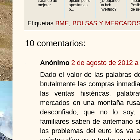
tratando de
opción por si
¿Dibujando
impar
mejorar
apostamos
un hch
Posib
p...
invertido?
de pro
Etiquetas
BME
,
BOLSAS Y MERCADO
10 comentarios:
Anónimo
2 de agosto de 2012 a 
Dado el valor de las palabras d
brutalmente las compras inmediat
las ventas histéricas, palab
mercados en una montaña rusa,
desconfiado, que no lo soy,
familiares saben de antemano s
los problemas del euro los va a