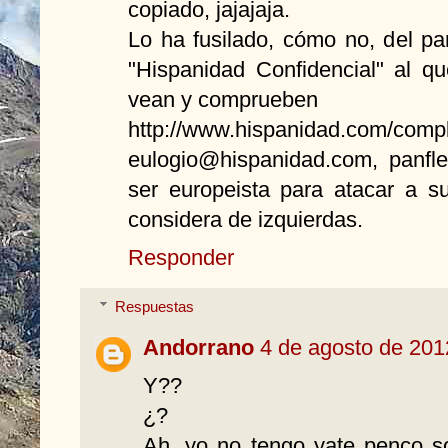
copiado, jajajaja.
Lo ha fusilado, cómo no, del pa
"Hispanidad Confidencial" al q
vean y comprueben
http://www.hispanidad.com/comp
eulogio@hispanidad.com, panflet
ser europeista para atacar a s
considera de izquierdas.
Responder
Respuestas
Andorrano
4 de agosto de 201
Y??
¿?
Ah, yo no tengo yate penco so