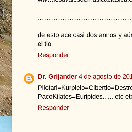
,,,,,,,,,,,,,,,,,,,,,,,,,,,,,,,,,,,,,,,,,,,,,,,,,,,,,
de esto ace casi dos añños y aún
el tio
Responder
Dr. Grijander
4 de agosto de 201
Pilotari=Kurpielo=Cibertio=Destr
PacoKilates=Euripides.......etc et
Responder