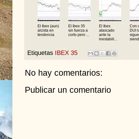
El Ibex (aun)
El Ibex 35
El Ibex
Con o
alcista en
sin fuerza a
atascado
DUI l
tendencia
corto pero ...
ante la
sigue
inestabili...
siend
Etiquetas
IBEX 35
No hay comentarios:
Publicar un comentario