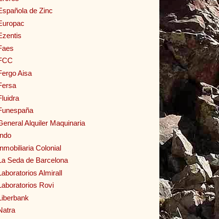
Española de Zinc
Europac
Ezentis
Faes
FCC
Fergo Aisa
Fersa
Fluidra
Funespaña
General Alquiler Maquinaria
Indo
Inmobiliaria Colonial
La Seda de Barcelona
Laboratorios Almirall
Laboratorios Rovi
Liberbank
Natra