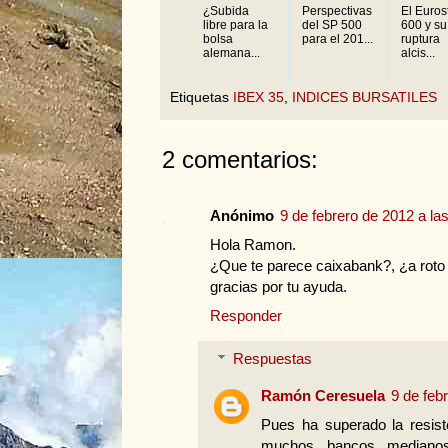
¿Subida
Perspectivas
El Euros
libre para la
del SP 500
600 y su
bolsa
para el 201...
ruptura
alemana...
alcis...
Etiquetas
IBEX 35
,
INDICES BURSATILES
2 comentarios:
Anónimo
9 de febrero de 2012 a la
Hola Ramon.
¿Que te parece caixabank?, ¿a roto
gracias por tu ayuda.
Responder
Respuestas
Ramón Ceresuela
9 de feb
Pues ha superado la resist
muchos bancos medianos