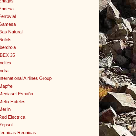
Enagas
Endesa
Ferrovial
Gamesa
Gas Natural
Grifols
Iberdrola
IBEX 35
Inditex
Indra
International Airlines Group
Mapfre
Mediaset España
Melia Hoteles
Merlin
Red Electrica
Repsol
Tecnicas Reunidas