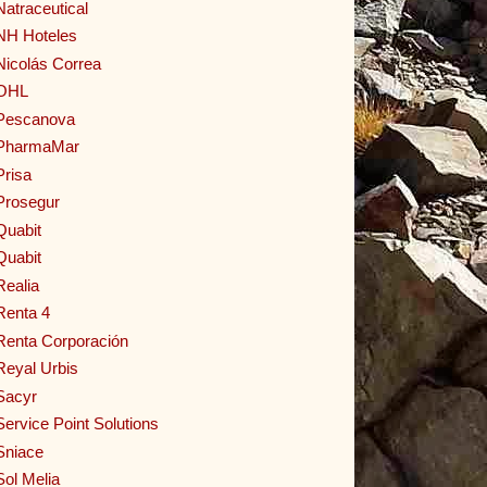
Natraceutical
NH Hoteles
Nicolás Correa
OHL
Pescanova
PharmaMar
Prisa
Prosegur
Quabit
Quabit
Realia
Renta 4
Renta Corporación
Reyal Urbis
Sacyr
Service Point Solutions
Sniace
Sol Melia