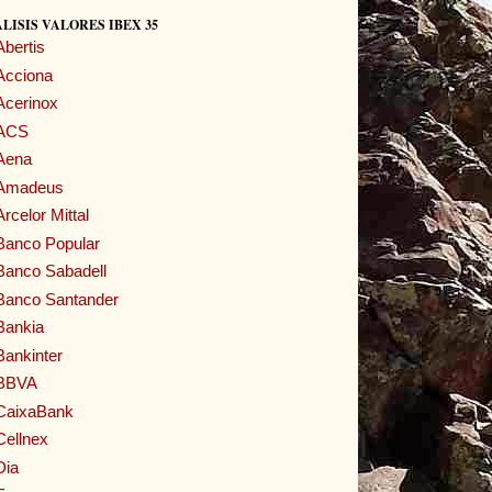
LISIS VALORES IBEX 35
Abertis
Acciona
Acerinox
ACS
Aena
Amadeus
Arcelor Mittal
Banco Popular
Banco Sabadell
Banco Santander
Bankia
Bankinter
BBVA
CaixaBank
Cellnex
Dia