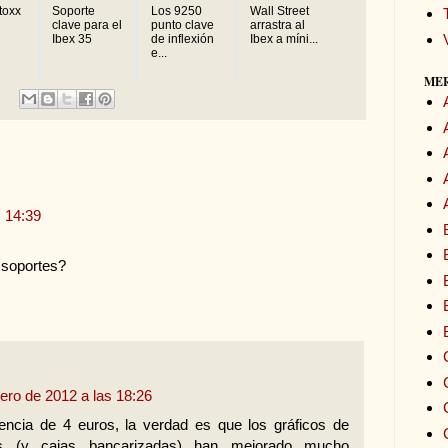
toxx
Soporte
Los 9250
Wall Street
clave para el
punto clave
arrastra al
Ibex 35
de inflexión
Ibex a míni...
e...
ME
s 14:39
 soportes?
rero de 2012 a las 18:26
encia de 4 euros, la verdad es que los gráficos de
 (y cajas bancarizadas) han mejorado mucho