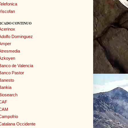
Telefonica
Viscofan
RCADO CONTINUO
Acerinox
Adolfo Dominguez
Amper
Atresmedia
Azkoyen
Banco de Valencia
Banco Pastor
Banesto
Bankia
Biosearch
CAF
CAM
Campofrio
Catalana Occidente