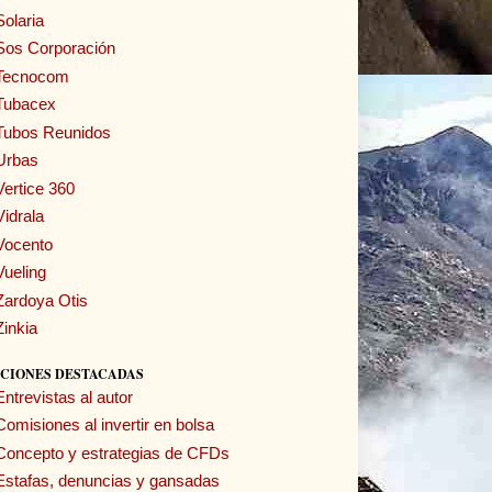
Solaria
Sos Corporación
Tecnocom
Tubacex
Tubos Reunidos
Urbas
Vertice 360
Vidrala
Vocento
Vueling
Zardoya Otis
Zinkia
CIONES DESTACADAS
Entrevistas al autor
Comisiones al invertir en bolsa
Concepto y estrategias de CFDs
Estafas, denuncias y gansadas