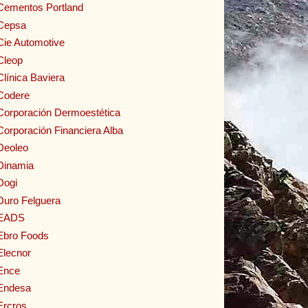
Cementos Portland
Cepsa
Cie Automotive
Cleop
Clínica Baviera
Codere
Corporación Dermoestética
Corporación Financiera Alba
Deoleo
Dinamia
Dogi
Duro Felguera
EADS
Ebro Foods
Elecnor
Ence
Endesa
Ercros