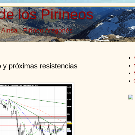
de los Pirineos
Ainsa - Pirineo Aragonés
o y próximas resistencias