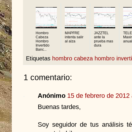
Hombro
MAPFRE
JAZZTEL
TELE
Cabeza
intenta salir
ante la
Maxi
Hombro
al alza
prueba mas
anual
Invertido
dura
Banc...
Etiquetas
hombro cabeza hombro invert
1 comentario:
Anónimo
15 de febrero de 2012 
Buenas tardes,
Soy seguidor de tus análisis t