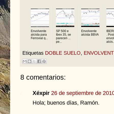
Envolvente
SP 500 e
Envolvente
IBE
alcista para
Ibex 35, se
alcista BBVA
. Pos
Ferrovial q...
parecen ...
envol
pe...
alcis..
Etiquetas
DOBLE SUELO
,
ENVOLVENT
8 comentarios:
Xéxpir
26 de septiembre de 2010
Hola; buenos días, Ramón.