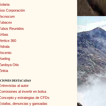
Solaria
Sos Corporación
Tecnocom
Tubacex
Tubos Reunidos
Urbas
Vertice 360
Vidrala
Vocento
Vueling
Zardoya Otis
Zinkia
CIONES DESTACADAS
Entrevistas al autor
Comisiones al invertir en bolsa
Concepto y estrategias de CFDs
Estafas, denuncias y gansadas