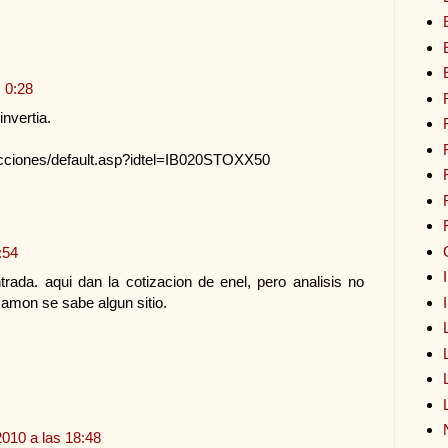
s 0:28
nvertia.
acciones/default.asp?idtel=IB020STOXX50
:54
da. aqui dan la cotizacion de enel, pero analisis no
Ramon se sabe algun sitio.
2010 a las 18:48