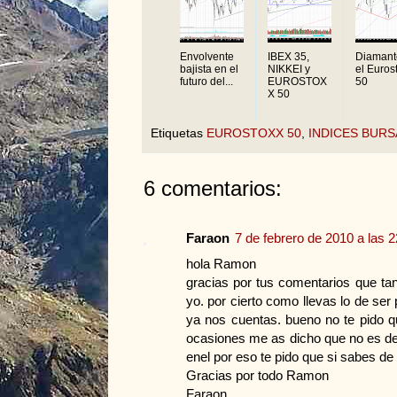
Envolvente
IBEX 35,
Diamant
bajista en el
NIKKEI y
el Euros
futuro del...
EUROSTOX
50
X 50
Etiquetas
EUROSTOXX 50
,
INDICES BURS
6 comentarios:
Faraon
7 de febrero de 2010 a las 2
hola Ramon
gracias por tus comentarios que ta
yo. por cierto como llevas lo de ser
ya nos cuentas. bueno no te pido q
ocasiones me as dicho que no es del
enel por eso te pido que si sabes de
Gracias por todo Ramon
Faraon