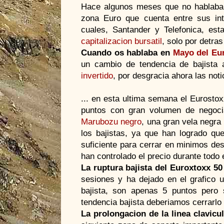
Hace algunos meses que no hablab
zona Euro que cuenta entre sus in
cuales, Santander y Telefonica, es
capitalizacion bursatil
, solo por detras
Cuando os hablaba en
Mayo del Eu
un cambio de tendencia de bajista 
invertido
, por desgracia ahora las not
... en esta ultima semana el Eurosto
puntos con gran volumen de negocia
Marubozu negro
, una gran vela negra
los bajistas, ya que han logrado que
suficiente para cerrar en minimos de
han controlado el precio durante todo e
La ruptura bajista del Euroxtoxx 50
sesiones y ha dejado en el grafico u
bajista, son apenas 5 puntos pero s
tendencia bajista deberiamos cerrarlo
La prolongacion de la linea clavic