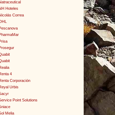
Natraceutical
NH Hoteles
Nicolás Correa
OHL
Pescanova
PharmaMar
Prisa
Prosegur
Quabit
Quabit
Realia
Renta 4
Renta Corporación
Reyal Urbis
Sacyr
Service Point Solutions
Sniace
Sol Melia