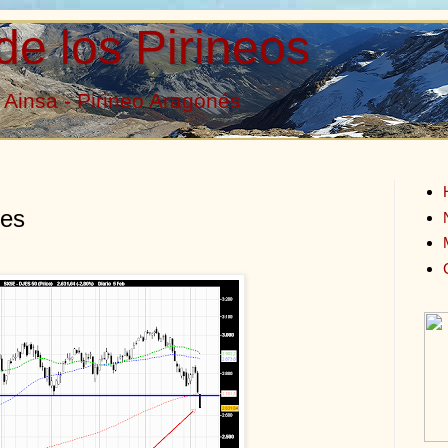
de los Pirineos
Ainsa - Pirineo Aragonés
tes