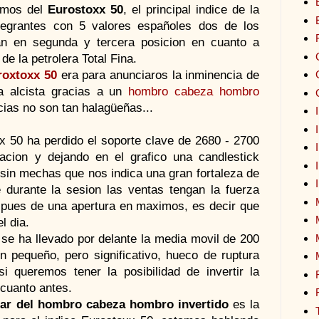
amos del
Eurostoxx 50
, el principal indice de la
tegrantes con 5 valores españoles dos de los
tan en segunda y tercera posicion en cuanto a
 de la petrolera Total Fina.
roxtoxx 50
era para anunciaros la inminencia de
a alcista gracias a un
hombro cabeza hombro
icias no son tan halagüeñas...
xx 50 ha perdido el soporte clave de 2680 - 2700
cion y dejando en el grafico una candlestick
 sin mechas que nos indica una gran fortaleza de
 durante la sesion las ventas tengan la fuerza
spues de una apertura en maximos, es decir que
l dia.
se ha llevado por delante la media movil de 200
n pequeño, pero significativo, hueco de ruptura
i queremos tener la posibilidad de invertir la
 cuanto antes.
ular del hombro cabeza hombro invertido
es la