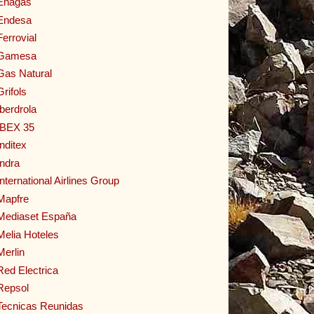
Enagas
Endesa
Ferrovial
Gamesa
Gas Natural
Grifols
Iberdrola
IBEX 35
Inditex
Indra
International Airlines Group
Mapfre
Mediaset España
Melia Hoteles
Merlin
Red Electrica
Repsol
Tecnicas Reunidas