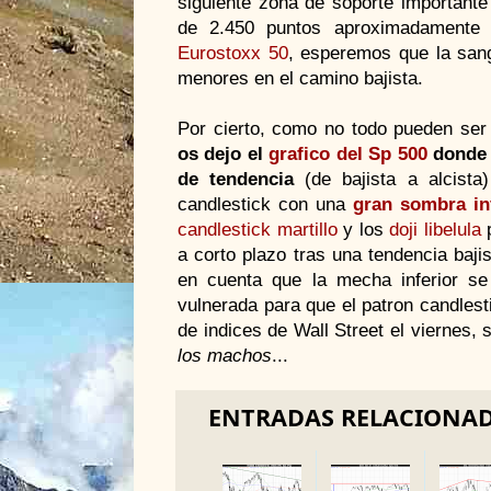
siguiente zona de soporte importante
de 2.450 puntos aproximadamente
Eurostoxx 50
, esperemos que la sang
menores en el camino bajista.
Por cierto, como no todo pueden ser 
os dejo el
grafico del Sp 500
donde 
de tendencia
(de bajista a alcista)
candlestick con una
gran sombra in
candlestick martillo
y los
doji libelula
p
a corto plazo tras una tendencia baji
en cuenta que la mecha inferior s
vulnerada para que el patron candlesti
de indices de Wall Street el viernes, s
los machos
...
ENTRADAS RELACIONA