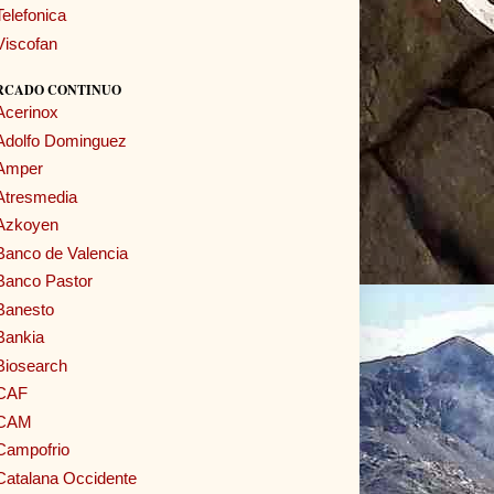
Telefonica
Viscofan
RCADO CONTINUO
Acerinox
Adolfo Dominguez
Amper
Atresmedia
Azkoyen
Banco de Valencia
Banco Pastor
Banesto
Bankia
Biosearch
CAF
CAM
Campofrio
Catalana Occidente