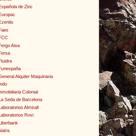
Española de Zinc
Europac
Ezentis
Faes
FCC
Fergo Aisa
Fersa
Fluidra
Funespaña
General Alquiler Maquinaria
Indo
Inmobiliaria Colonial
La Seda de Barcelona
Laboratorios Almirall
Laboratorios Rovi
Liberbank
Natra