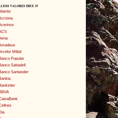
LISIS VALORES IBEX 35
Abertis
Acciona
Acerinox
ACS
Aena
Amadeus
Arcelor Mittal
Banco Popular
Banco Sabadell
Banco Santander
Bankia
Bankinter
BBVA
CaixaBank
Cellnex
Dia