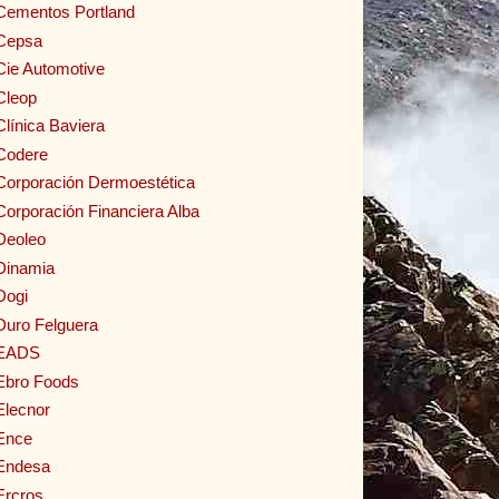
Cementos Portland
Cepsa
Cie Automotive
Cleop
Clínica Baviera
Codere
Corporación Dermoestética
Corporación Financiera Alba
Deoleo
Dinamia
Dogi
Duro Felguera
EADS
Ebro Foods
Elecnor
Ence
Endesa
Ercros