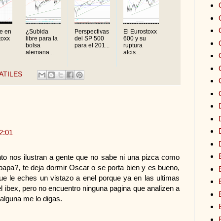
e en
¿Subida
Perspectivas
El Eurostoxx
toxx
libre para la
del SP 500
600 y su
bolsa
para el 201...
ruptura
alemana...
alcis...
ATILES
2:01
nto nos ilustran a gente que no sabe ni una pizca como
 papa?, te deja dormir Oscar o se porta bien y es bueno,
ue le eches un vistazo a enel porque ya en las ultimas
 ibex, pero no encuentro ninguna pagina que analizen a
 alguna me lo digas.