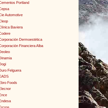
Cementos Portland
Cepsa
Cie Automotive
Cleop
Clínica Baviera
Codere
Corporación Dermoestética
Corporación Financiera Alba
Deoleo
Dinamia
Dogi
Duro Felguera
EADS
Ebro Foods
Elecnor
Ence
Endesa
Ercros