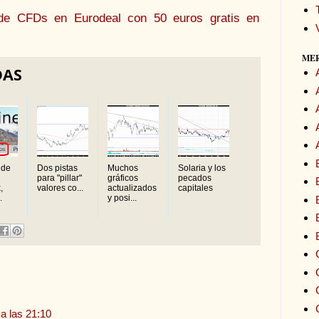
a de CFDs en Eurodeal con 50 euros gratis en
ME
DAS
 de
Dos pistas
Muchos
Solaria y los
para "pillar"
gráficos
pecados
,
valores co...
actualizados
capitales
.
y posi...
a las 21:10