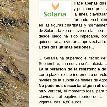
Hace apenas dos
y poniamos preci
la linea clavicu
formado en el ulti
en las figuras chartistas y normalme
de Solaria la zona clave era la linea c
desde luego ha sido impecable, op
quienes se atrevieran a aprovecharla.
Estas dos ultimas sesiones...
...
Solaria
ha superado el techo del
Septiembre, una nueva señal alcista c
La superacion de la resistencia de
corto plazo, existe incremento de vo
niveles de la subida de finales de Ago
No podemos descartar algun retroc
muy vertical, el momento ideal para 
clavicular, el objetivo teorico de l
vigente, casi 4,80 euros.