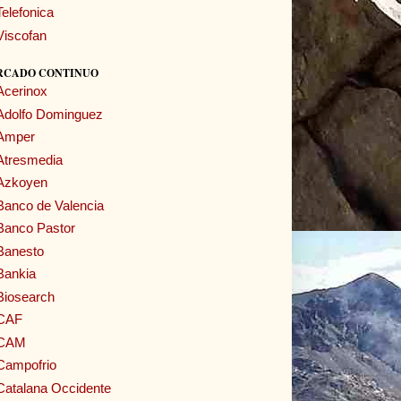
Telefonica
Viscofan
RCADO CONTINUO
Acerinox
Adolfo Dominguez
Amper
Atresmedia
Azkoyen
Banco de Valencia
Banco Pastor
Banesto
Bankia
Biosearch
CAF
CAM
Campofrio
Catalana Occidente