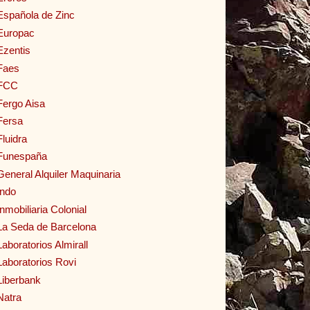
Española de Zinc
Europac
Ezentis
Faes
FCC
Fergo Aisa
Fersa
Fluidra
Funespaña
General Alquiler Maquinaria
Indo
Inmobiliaria Colonial
La Seda de Barcelona
Laboratorios Almirall
Laboratorios Rovi
Liberbank
Natra