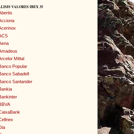
LISIS VALORES IBEX 35
Abertis
Acciona
Acerinox
ACS
Aena
Amadeus
Arcelor Mittal
Banco Popular
Banco Sabadell
Banco Santander
Bankia
Bankinter
BBVA
CaixaBank
Cellnex
Dia