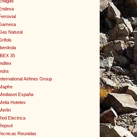
Enagas
Endesa
Ferrovial
Gamesa
Gas Natural
Grifols
Iberdrola
IBEX 35
Inditex
Indra
International Airlines Group
Mapfre
Mediaset España
Melia Hoteles
Merlin
Red Electrica
Repsol
Tecnicas Reunidas