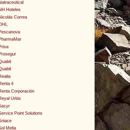
Natraceutical
NH Hoteles
Nicolás Correa
OHL
Pescanova
PharmaMar
Prisa
Prosegur
Quabit
Quabit
Realia
Renta 4
Renta Corporación
Reyal Urbis
Sacyr
Service Point Solutions
Sniace
Sol Melia