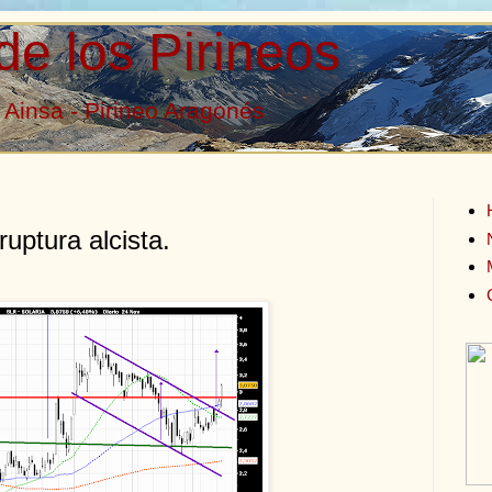
de los Pirineos
Ainsa - Pirineo Aragonés
uptura alcista.