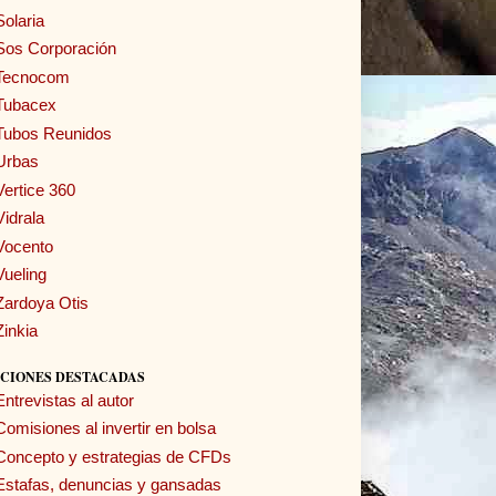
Solaria
Sos Corporación
Tecnocom
Tubacex
Tubos Reunidos
Urbas
Vertice 360
Vidrala
Vocento
Vueling
Zardoya Otis
Zinkia
CIONES DESTACADAS
Entrevistas al autor
Comisiones al invertir en bolsa
Concepto y estrategias de CFDs
Estafas, denuncias y gansadas