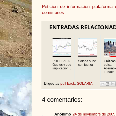
Peticion de informacion plataform
comisiones
ENTRADAS RELACIONA
PULL BACK.
Solaria sube
Gráficos
Que es y que
con fuerza
bolsa:
implicacion...
Acerinox
Tubace..
Etiquetas
pull back
,
SOLARIA
4 comentarios:
Anónimo
24 de noviembre de 2009 