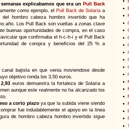
 semanas explicabamos que era un
Pull Back
samente como ejemplo, el
Pull Back de Solaria
a
lar del hombro cabeza hombro invertido que ha
mo año. Los Pull Back son vueltas a zonas clave
nte buenas oportunidades de compra, en el caso
lavicular que confirmaba el h-c-h-i y el Pull Back
ortunidad de compra y beneficios del 25 % a
 canal bajista en que venia moviendose desde
uyo objetivo ronda los 3,50 euros.
 2,93
euros demuestra la fortaleza de Solaria a
lumen aunque este realmente no ha alcanzado los
sto.
eso a corto plazo
ya que la subida viene siendo
comprar fue indudablemente el apoyo en la linea
a figura de hombro cabeza hombro invertido sigue