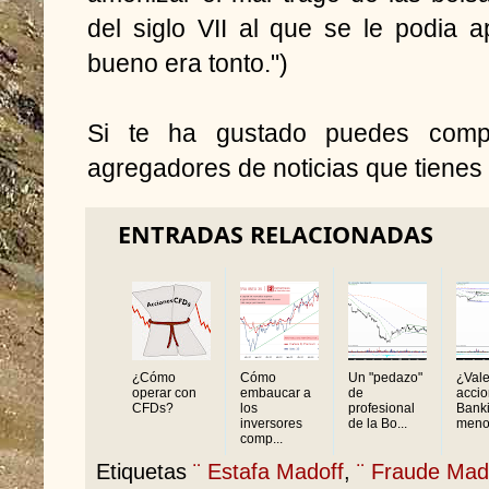
del siglo VII al que se le podia ap
bueno era tonto.")
Si te ha gustado puedes compa
agregadores de noticias que tienes 
ENTRADAS RELACIONADAS
¿Cómo
Cómo
Un "pedazo"
¿Vale
operar con
embaucar a
de
accio
CFDs?
los
profesional
Bank
inversores
de la Bo...
menos
comp...
Etiquetas
¨ Estafa Madoff
,
¨ Fraude Mad