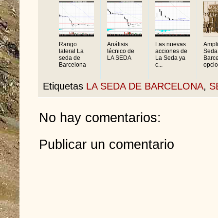
Rango
Análisis
Las nuevas
Ampl
lateral La
técnico de
acciones de
Seda
seda de
LA SEDA
La Seda ya
Barc
Barcelona
c...
opcio
Etiquetas
LA SEDA DE BARCELONA
,
S
No hay comentarios:
Publicar un comentario