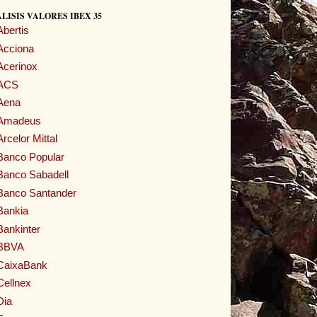
LISIS VALORES IBEX 35
Abertis
Acciona
Acerinox
ACS
Aena
Amadeus
Arcelor Mittal
Banco Popular
Banco Sabadell
Banco Santander
Bankia
Bankinter
BBVA
CaixaBank
Cellnex
Dia