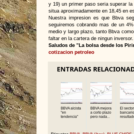
y 19) un primer paso seria superar la 
situa aproximadamente en 18,45 en e
Nuestra impresion es que Bbva seg
seguiremos cobrando mas de un 4% p
medio y largo plazo, tanto Bbva como
faltar en la cartera de ningun inversor.
Saludos de "La bolsa desde los Pir
cotizacion petroleo
ENTRADAS RELACIONA
BBVA alcista
BBVA mejora
El sector
"en
a corto plazo
bancario
tendencia"
pero nada...
resultado