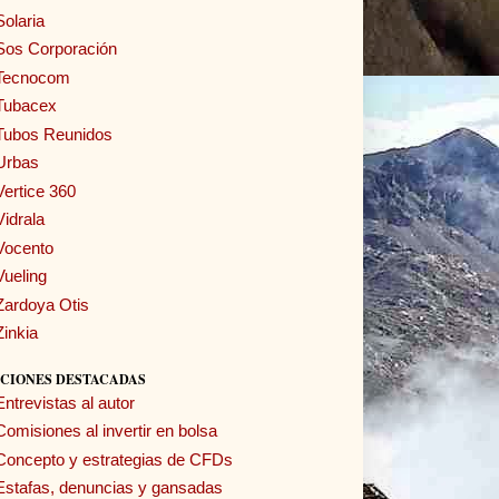
Solaria
Sos Corporación
Tecnocom
Tubacex
Tubos Reunidos
Urbas
Vertice 360
Vidrala
Vocento
Vueling
Zardoya Otis
Zinkia
CIONES DESTACADAS
Entrevistas al autor
Comisiones al invertir en bolsa
Concepto y estrategias de CFDs
Estafas, denuncias y gansadas