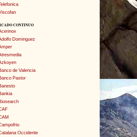
Telefonica
Viscofan
RCADO CONTINUO
Acerinox
Adolfo Dominguez
Amper
Atresmedia
Azkoyen
Banco de Valencia
Banco Pastor
Banesto
Bankia
Biosearch
CAF
CAM
Campofrio
Catalana Occidente