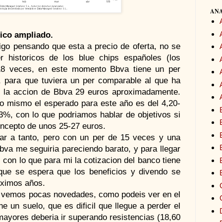
ANA
fico ampliado.
sigo pensando que esta a precio de oferta, no se
r historicos de los blue chips españoles (los
-18 veces, en este momento Bbva tiene un per
 para que tuviera un per comparable al que ha
ar la accion de Bbva 29 euros aproximadamente.
o mismo el esperado para este año es del 4,20-
l 3%, con lo que podriamos hablar de objetivos si
ncepto de unos 25-27 euros.
ar a tanto, pero con un per de 15 veces y una
Bbva me seguiria pareciendo barato, y para llegar
 con lo que para mi la cotizacion del banco tiene
que se espera que los beneficios y divendo se
oximos años.
or, vemos pocas novedades, como podeis ver en el
ne un suelo, que es dificil que llegue a perder el
 mayores deberia ir superando resistencias (18,60