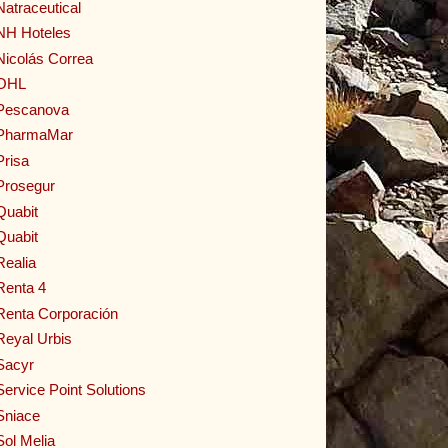
Natraceutical
NH Hoteles
Nicolás Correa
OHL
Pescanova
PharmaMar
Prisa
Prosegur
Quabit
Quabit
Realia
Renta 4
Renta Corporación
Reyal Urbis
Sacyr
Service Point Solutions
Sniace
Sol Melia