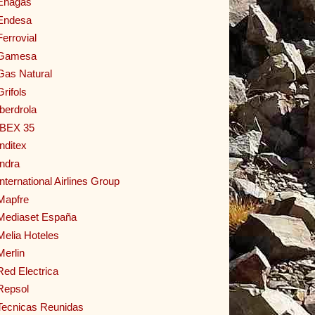
Enagas
Endesa
Ferrovial
Gamesa
Gas Natural
Grifols
Iberdrola
IBEX 35
Inditex
Indra
International Airlines Group
Mapfre
Mediaset España
Melia Hoteles
Merlin
Red Electrica
Repsol
Tecnicas Reunidas