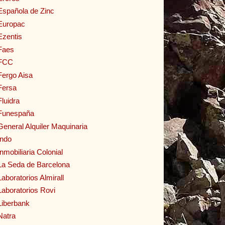
Española de Zinc
Europac
Ezentis
Faes
FCC
Fergo Aisa
Fersa
Fluidra
Funespaña
General Alquiler Maquinaria
Indo
Inmobiliaria Colonial
La Seda de Barcelona
Laboratorios Almirall
Laboratorios Rovi
Liberbank
Natra