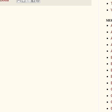
Bolsa
ME