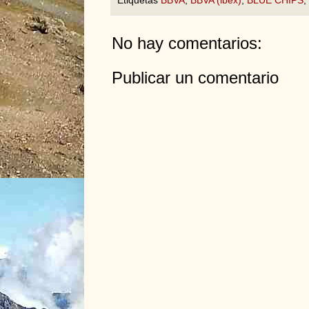
Etiquetas
BBVA
,
BBVA (ibex)
,
BLUE CHIPS
,
No hay comentarios:
Publicar un comentario