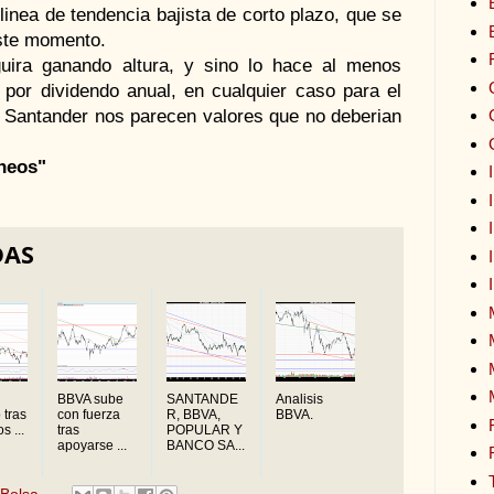
linea de tendencia bajista de corto plazo, que se
ste momento.
uira ganando altura, y sino lo hace al menos
or dividendo anual, en cualquier caso para el
 Santander nos parecen valores que no deberian
ineos"
DAS
BBVA sube
SANTANDE
Analisis
 tras
con fuerza
R, BBVA,
BBVA.
s ...
tras
POPULAR Y
apoyarse ...
BANCO SA...