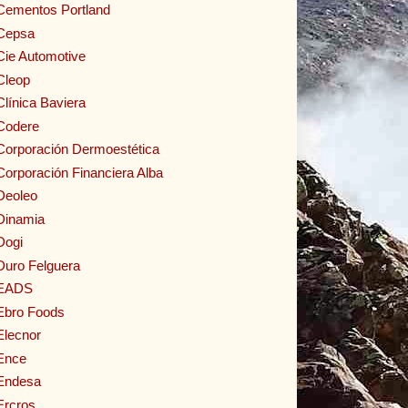
Cementos Portland
Cepsa
Cie Automotive
Cleop
Clínica Baviera
Codere
Corporación Dermoestética
Corporación Financiera Alba
Deoleo
Dinamia
Dogi
Duro Felguera
EADS
Ebro Foods
Elecnor
Ence
Endesa
Ercros