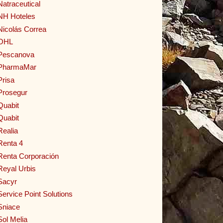
Natraceutical
NH Hoteles
Nicolás Correa
OHL
Pescanova
PharmaMar
Prisa
Prosegur
Quabit
Quabit
Realia
Renta 4
Renta Corporación
Reyal Urbis
Sacyr
Service Point Solutions
Sniace
Sol Melia