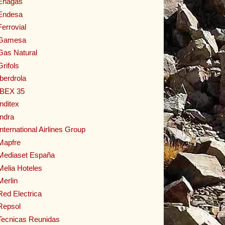
Enagas
Endesa
Ferrovial
Gamesa
Gas Natural
Grifols
Iberdrola
IBEX 35
Inditex
Indra
International Airlines Group
Mapfre
Mediaset España
Melia Hoteles
Merlin
Red Electrica
Repsol
Tecnicas Reunidas