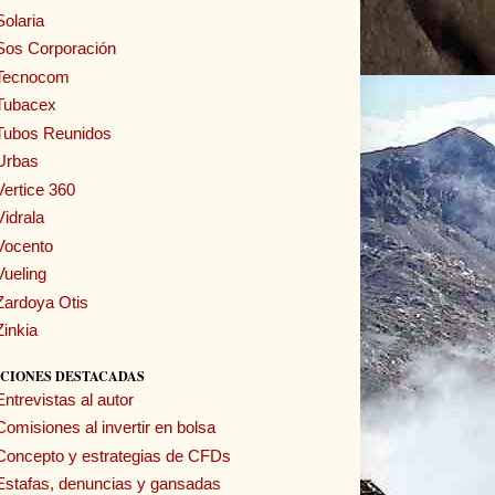
Solaria
Sos Corporación
Tecnocom
Tubacex
Tubos Reunidos
Urbas
Vertice 360
Vidrala
Vocento
Vueling
Zardoya Otis
Zinkia
CIONES DESTACADAS
Entrevistas al autor
Comisiones al invertir en bolsa
Concepto y estrategias de CFDs
Estafas, denuncias y gansadas