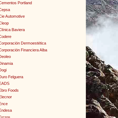
Cementos Portland
Cepsa
Cie Automotive
Cleop
Clínica Baviera
Codere
Corporación Dermoestética
Corporación Financiera Alba
Deoleo
Dinamia
Dogi
Duro Felguera
EADS
Ebro Foods
Elecnor
Ence
Endesa
Ercros