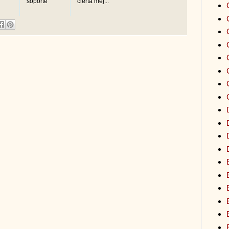
soporte
cierta mej...