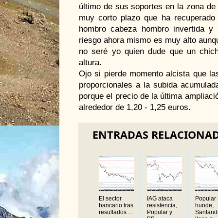
último de sus soportes en la zona de 
muy corto plazo que ha recuperado 
hombro cabeza hombro invertida y 
riesgo ahora mismo es muy alto aunqu
no seré yo quien dude que un chich
altura.
Ojo si pierde momento alcista que l
proporcionales a la subida acumulad
porque el precio de la última ampliac
alrededor de 1,20 - 1,25 euros.
ENTRADAS RELACIONA
El sector
IAG ataca
Popular
bancario tras
resistencia,
hunde,
resultados ...
Popular y
Santand