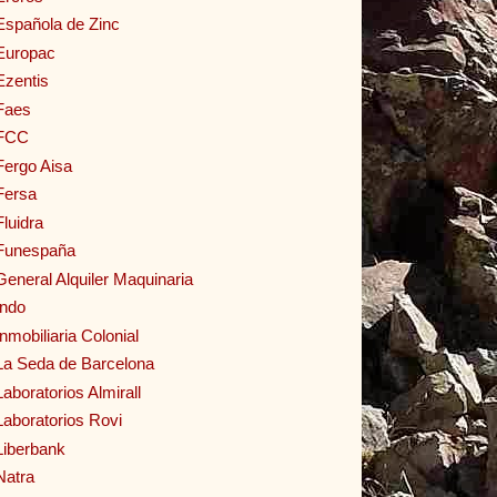
Española de Zinc
Europac
Ezentis
Faes
FCC
Fergo Aisa
Fersa
Fluidra
Funespaña
General Alquiler Maquinaria
Indo
Inmobiliaria Colonial
La Seda de Barcelona
Laboratorios Almirall
Laboratorios Rovi
Liberbank
Natra