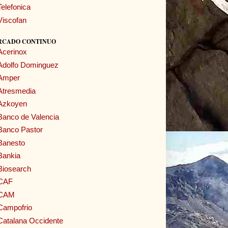
Telefonica
Viscofan
RCADO CONTINUO
Acerinox
Adolfo Dominguez
Amper
Atresmedia
Azkoyen
Banco de Valencia
Banco Pastor
Banesto
Bankia
Biosearch
CAF
CAM
Campofrio
Catalana Occidente