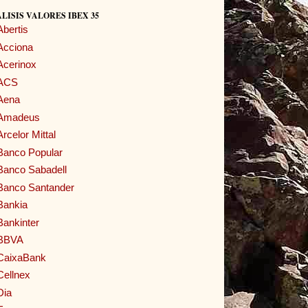
LISIS VALORES IBEX 35
Abertis
Acciona
Acerinox
ACS
Aena
Amadeus
Arcelor Mittal
Banco Popular
Banco Sabadell
Banco Santander
Bankia
Bankinter
BBVA
CaixaBank
Cellnex
Dia