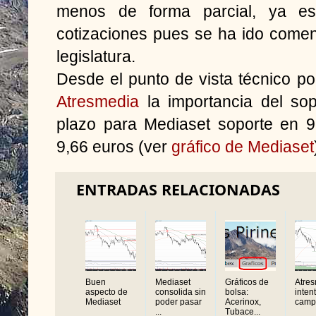
menos de forma parcial, ya e
cotizaciones pues se ha ido comen
legislatura.
Desde el punto de vista técnico p
Atresmedia
la importancia del sop
plazo para Mediaset soporte en 9
9,66 euros (ver
gráfico de Mediaset
ENTRADAS RELACIONADAS
Buen
Mediaset
Gráficos de
Atre
aspecto de
consolida sin
bolsa:
inten
Mediaset
poder pasar
Acerinox,
camp
...
Tubace...