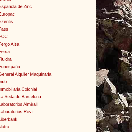
Española de Zinc
Europac
Ezentis
Faes
FCC
Fergo Aisa
Fersa
Fluidra
Funespaña
General Alquiler Maquinaria
Indo
Inmobiliaria Colonial
La Seda de Barcelona
Laboratorios Almirall
Laboratorios Rovi
Liberbank
Natra