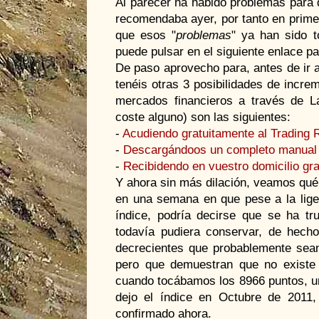
Al parecer ha habido problemas para
recomendaba ayer, por tanto en prime
que esos "
problemas
" ya han sido t
puede pulsar en el siguiente enlace p
De paso aprovecho para, antes de ir a
tenéis otras 3 posibilidades de incr
mercados financieros a través de L
coste alguno) son las siguientes:
-
Acudiendo gratuitamente al Trading
-
Descargándoos un completo manual 
-
Recibidendo en vuestro domicilio grat
Y ahora sin más dilación, veamos qué 
en una semana en que pese a la lige
índice, podría decirse que se ha tr
todavía pudiera conservar, de hec
decrecientes que probablemente sean 
pero que demuestran que no existe
cuando tocábamos los 8966 puntos, un
dejo el índice en Octubre de 2011,
confirmado ahora.