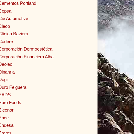
Cementos Portland
Cepsa
Cie Automotive
Cleop
Clínica Baviera
Codere
Corporación Dermoestética
Corporación Financiera Alba
Deoleo
Dinamia
Dogi
Duro Felguera
EADS
Ebro Foods
Elecnor
Ence
Endesa
Ercros