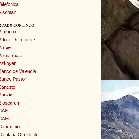
Telefonica
Viscofan
RCADO CONTINUO
Acerinox
Adolfo Dominguez
Amper
Atresmedia
Azkoyen
Banco de Valencia
Banco Pastor
Banesto
Bankia
Biosearch
CAF
CAM
Campofrio
Catalana Occidente