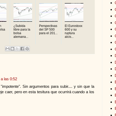
n
¿Subida
Perspectivas
El Eurostoxx
olsa
libre para la
del SP 500
600 y su
bolsa
para el 201...
ruptura
alemana...
alcis...
a las 0:52
 "impotente". Sin argumentos para subir.... y sin que la
eje caer, pero en esta tesitura que ocurrirá cuando a los