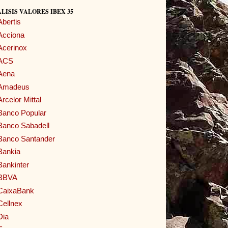
LISIS VALORES IBEX 35
Abertis
Acciona
Acerinox
ACS
Aena
Amadeus
Arcelor Mittal
Banco Popular
Banco Sabadell
Banco Santander
Bankia
Bankinter
BBVA
CaixaBank
Cellnex
Dia