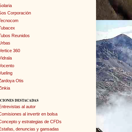
Solaria
Sos Corporación
Tecnocom
Tubacex
Tubos Reunidos
Urbas
Vertice 360
Vidrala
Vocento
Vueling
Zardoya Otis
Zinkia
CIONES DESTACADAS
Entrevistas al autor
Comisiones al invertir en bolsa
Concepto y estrategias de CFDs
Estafas, denuncias y gansadas