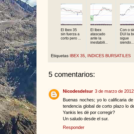
El Ibex 35
El Ibex
Con o si
sin fuerza a
atascado
DUI la b
corto pero ...
ante la
sigue
inestabili...
siendo...
Etiquetas
IBEX 35
,
INDICES BURSATILES
5 comentarios:
Nicodesdelsur
3 de marzo de 2012 
Buenas noches; yo lo calificaria de
tendencia global de corto plazo lo d
Yankis les dé por corregir?
Un saludo desde el sur.
Responder