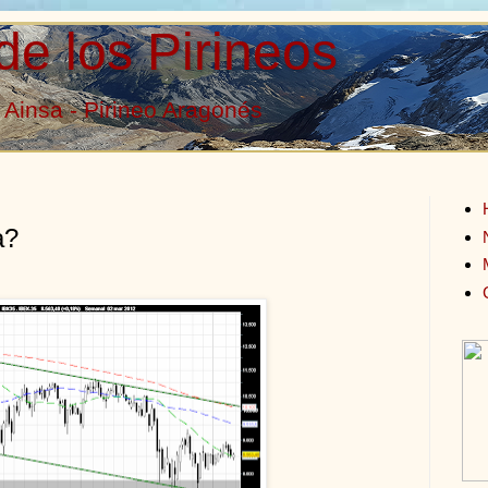
de los Pirineos
Ainsa - Pirineo Aragonés
a?