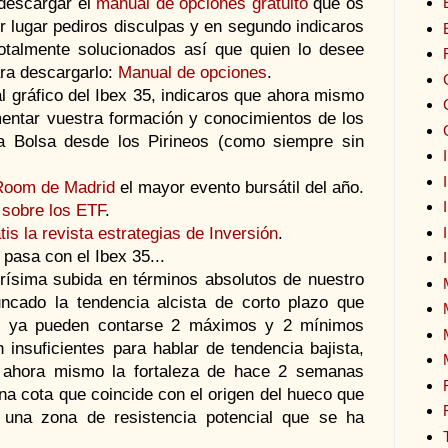
 descargar el
manual de opciones gratuito
que os
r lugar pediros disculpas y en segundo indicaros
otalmente solucionados así que quien lo desee
ara descargarlo:
Manual de opciones
.
l gráfico del Ibex 35, indicaros que ahora mismo
ementar vuestra formación y conocimientos de los
a Bolsa desde los Pirineos (como siempre sin
 Room de Madrid
el mayor evento bursátil del año.
sobre los ETF
.
is la revista estrategias de Inversión
.
pasa con el Ibex 35...
rísima subida en términos absolutos de nuestro
uncado la tendencia alcista de corto plazo que
ho ya pueden contarse 2 máximos y 2 mínimos
insuficientes para hablar de tendencia bajista,
 ahora mismo la fortaleza de hace 2 semanas
a cota que coincide con el origen del hueco que
 una zona de resistencia potencial que se ha