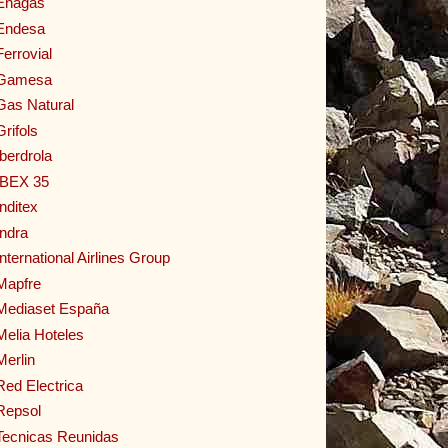
Enagas
Endesa
Ferrovial
Gamesa
Gas Natural
Grifols
Iberdrola
IBEX 35
Inditex
Indra
International Airlines Group
Mapfre
Mediaset España
Melia Hoteles
Merlin
Red Electrica
Repsol
Tecnicas Reunidas