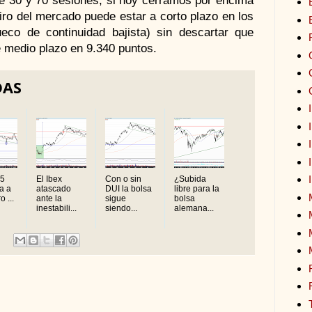
iro del mercado puede estar a corto plazo en los
co de continuidad bajista) sin descartar que
e medio plazo en 9.340 puntos.
DAS
35
El Ibex
Con o sin
¿Subida
za a
atascado
DUI la bolsa
libre para la
o ...
ante la
sigue
bolsa
inestabili...
siendo...
alemana...