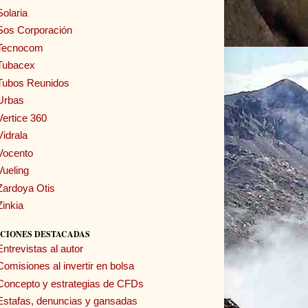
Solaria
Sos Corporación
Tecnocom
Tubacex
Tubos Reunidos
Urbas
Vertice 360
Vidrala
Vocento
Vueling
Zardoya Otis
Zinkia
CIONES DESTACADAS
Entrevistas al autor
Comisiones al invertir en bolsa
Concepto y estrategias de CFDs
Estafas, denuncias y gansadas