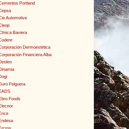
Cementos Portland
Cepsa
Cie Automotive
Cleop
Clínica Baviera
Codere
Corporación Dermoestética
Corporación Financiera Alba
Deoleo
Dinamia
Dogi
Duro Felguera
EADS
Ebro Foods
Elecnor
Ence
Endesa
Ercros