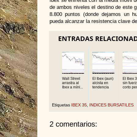
de ambos niveles el destino de este g
8.800 puntos (donde dejamos un hue
pueda alcanzar la resistencia clave d
ENTRADAS RELACIONA
Wall Street
El Ibex (aun)
El Ibex 
arrastra al
alcista en
sin fuer
Ibex a míni...
tendencia
corto per
Etiquetas
IBEX 35
,
INDICES BURSATILES
2 comentarios: