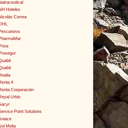
Natraceutical
NH Hoteles
Nicolás Correa
OHL
Pescanova
PharmaMar
Prisa
Prosegur
Quabit
Quabit
Realia
Renta 4
Renta Corporación
Reyal Urbis
Sacyr
Service Point Solutions
Sniace
Sol Melia