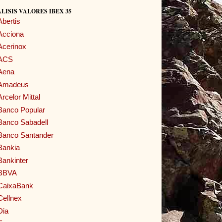
LISIS VALORES IBEX 35
Abertis
Acciona
Acerinox
ACS
Aena
Amadeus
Arcelor Mittal
Banco Popular
Banco Sabadell
Banco Santander
Bankia
Bankinter
BBVA
CaixaBank
Cellnex
Dia