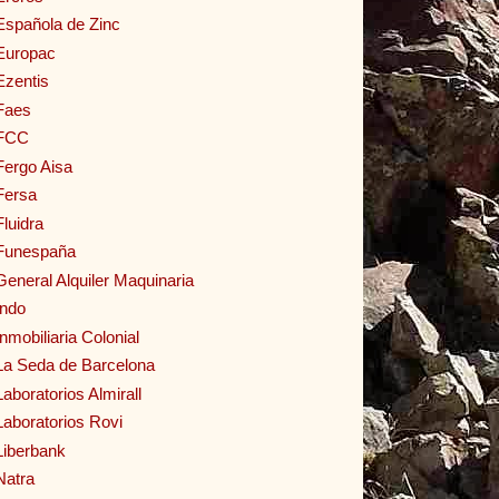
Española de Zinc
Europac
Ezentis
Faes
FCC
Fergo Aisa
Fersa
Fluidra
Funespaña
General Alquiler Maquinaria
Indo
Inmobiliaria Colonial
La Seda de Barcelona
Laboratorios Almirall
Laboratorios Rovi
Liberbank
Natra