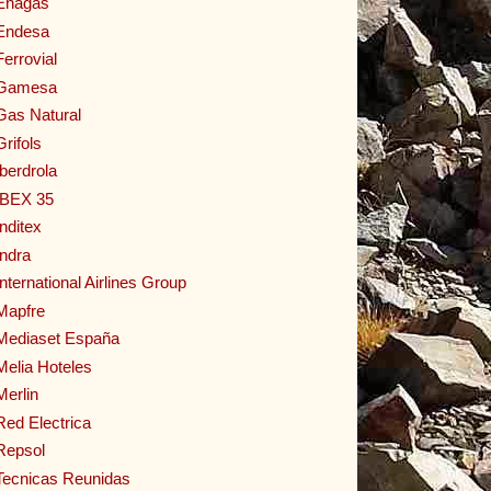
Enagas
Endesa
Ferrovial
Gamesa
Gas Natural
Grifols
Iberdrola
IBEX 35
Inditex
Indra
International Airlines Group
Mapfre
Mediaset España
Melia Hoteles
Merlin
Red Electrica
Repsol
Tecnicas Reunidas