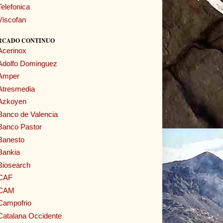
Telefonica
Viscofan
RCADO CONTINUO
Acerinox
Adolfo Dominguez
Amper
Atresmedia
Azkoyen
Banco de Valencia
Banco Pastor
Banesto
Bankia
Biosearch
CAF
CAM
Campofrio
Catalana Occidente