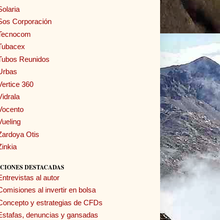
Solaria
Sos Corporación
Tecnocom
Tubacex
Tubos Reunidos
Urbas
Vertice 360
Vidrala
Vocento
Vueling
Zardoya Otis
Zinkia
CIONES DESTACADAS
Entrevistas al autor
Comisiones al invertir en bolsa
Concepto y estrategias de CFDs
Estafas, denuncias y gansadas