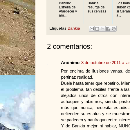
Bankia:
Bankia
Los ban
Estrella del
resurge de
suben c
Atardecer y
sus cenizas
si fueran
am...
a...
Etiquetas
Bankia
2 comentarios:
Anónimo
3 de octubre de 2011 a la
Por encima de ilusiones vanas, de
pertinaz realidad.
Duele hasta tener que repetirlo. Mie
el problema, tan débiles frente a l
alejados unos de otros con intere
achaques y abismos, siendo pasto
más que nunca, necesita estadista
defienden su estatus y se muestran
se padecen y naufragan entre intere
Y de Bankia mejor ni hablar, NUNC