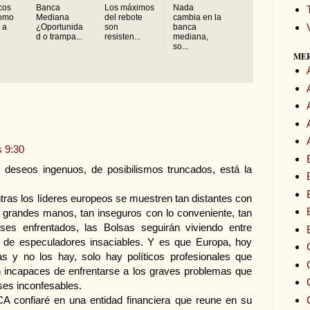
cos
Banca
Los máximos
Nada
omo
Mediana
del rebote
cambia en la
 a
¿Oportunida
son
banca
d o trampa...
resisten...
mediana,
so...
ME
s 9:30
 deseos ingenuos, de posibilismos truncados, está la
ntras los líderes europeos se muestren tan distantes con
as grandes manos, tan inseguros con lo conveniente, tan
ses enfrentados, las Bolsas seguirán viviendo entre
 de especuladores insaciables. Y es que Europa, hoy
s y no los hay, solo hay políticos profesionales que
 incapaces de enfrentarse a los graves problemas que
ses inconfesables.
A confiaré en una entidad financiera que reune en su