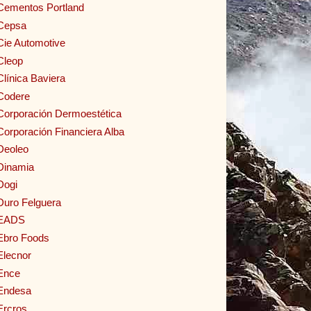
Cementos Portland
Cepsa
Cie Automotive
Cleop
Clínica Baviera
Codere
Corporación Dermoestética
Corporación Financiera Alba
Deoleo
Dinamia
Dogi
Duro Felguera
EADS
Ebro Foods
Elecnor
Ence
Endesa
Ercros