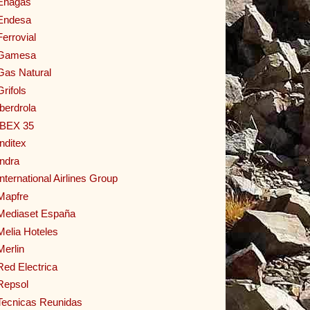
Enagas
Endesa
Ferrovial
Gamesa
Gas Natural
Grifols
Iberdrola
IBEX 35
Inditex
Indra
International Airlines Group
Mapfre
Mediaset España
Melia Hoteles
Merlin
Red Electrica
Repsol
Tecnicas Reunidas