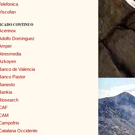
Telefonica
Viscofan
RCADO CONTINUO
Acerinox
Adolfo Dominguez
Amper
Atresmedia
Azkoyen
Banco de Valencia
Banco Pastor
Banesto
Bankia
Biosearch
CAF
CAM
Campofrio
Catalana Occidente