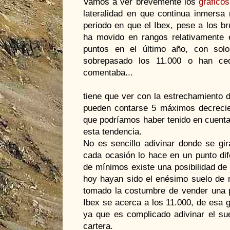
Vamos a ver brevemente los
gráficos
lateralidad en que continua inmersa 
periodo en que el Ibex, pese a los b
ha movido en rangos relativamente 
puntos en el último año, con so
sobrepasado los 11.000 o han ced
comentaba...
tiene que ver con la estrechamiento d
pueden contarse 5 máximos decrecie
que podríamos haber tenido en cuenta
esta tendencia.
No es sencillo adivinar donde se gir
cada ocasión lo hace en un punto dif
de mínimos existe una posibilidad de
hoy hayan sido el enésimo suelo de n
tomado la costumbre de vender una p
Ibex se acerca a los 11.000, de esa 
ya que es complicado adivinar el sue
cartera.