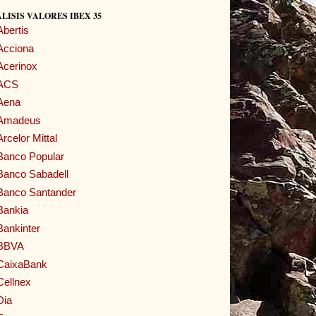
LISIS VALORES IBEX 35
Abertis
Acciona
Acerinox
ACS
Aena
Amadeus
Arcelor Mittal
Banco Popular
Banco Sabadell
Banco Santander
Bankia
Bankinter
BBVA
CaixaBank
Cellnex
Dia