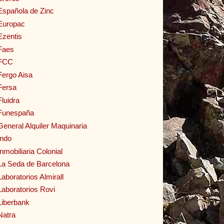
Española de Zinc
Europac
Ezentis
Faes
FCC
Fergo Aisa
Fersa
Fluidra
Funespaña
General Alquiler Maquinaria
Indo
Inmobiliaria Colonial
La Seda de Barcelona
Laboratorios Almirall
Laboratorios Rovi
Liberbank
Natra