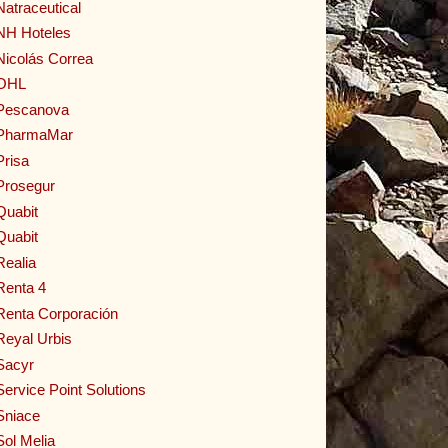
Natraceutical
NH Hoteles
Nicolás Correa
OHL
Pescanova
PharmaMar
Prisa
Prosegur
Quabit
Quabit
Realia
Renta 4
Renta Corporación
Reyal Urbis
Sacyr
Service Point Solutions
Sniace
Sol Melia