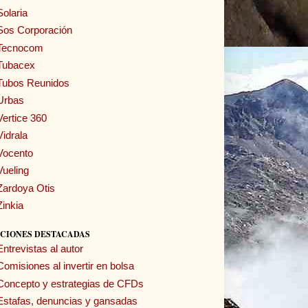
Solaria
Sos Corporación
Tecnocom
Tubacex
Tubos Reunidos
Urbas
Vertice 360
Vidrala
Vocento
Vueling
Zardoya Otis
Zinkia
CIONES DESTACADAS
Entrevistas al autor
Comisiones al invertir en bolsa
Concepto y estrategias de CFDs
Estafas, denuncias y gansadas