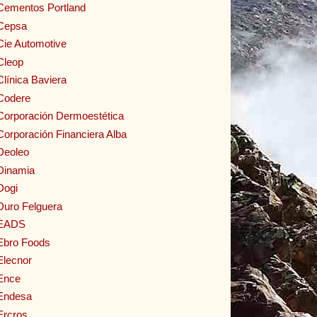
Cementos Portland
Cepsa
Cie Automotive
Cleop
Clínica Baviera
Codere
Corporación Dermoestética
Corporación Financiera Alba
Deoleo
Dinamia
Dogi
Duro Felguera
EADS
Ebro Foods
Elecnor
Ence
Endesa
Ercros