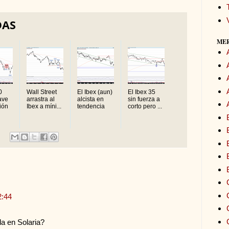
DAS
ME
0
Wall Street
El Ibex (aun)
El Ibex 35
ave
arrastra al
alcista en
sin fuerza a
xión
Ibex a míni...
tendencia
corto pero ...
2:44
da en Solaria?