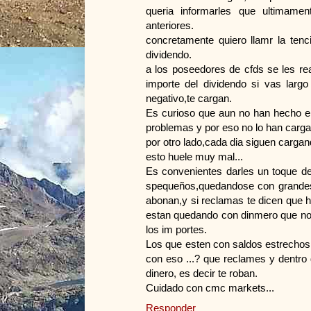
queria informarles que ultimam
anteriores.
concretamente quiero llamr la ten
dividendo.
a los poseedores de cfds se les rea
importe del dividendo si vas larg
negativo,te cargan.
Es curioso que aun no han hecho el 
problemas y por eso no lo han carg
por otro lado,cada dia siguen cargand
esto huele muy mal...
Es convenientes darles un toque de
spequeños,quedandose con grandes 
abonan,y si reclamas te dicen que 
estan quedando con dinmero que no 
los im portes.
Los que esten con saldos estrechos
con eso ...? que reclames y dentro
dinero, es decir te roban.
Cuidado con cmc markets...
Responder