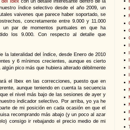
 del Ibex
con un detalle interesante dentro de la
nuestro índice selectivo desde el año 2009, un
rutales vaivenes que parece haber soportado, se
estrechos, concretamente entre 9.000 y 11.000
lo un par de momentos puntuales en que ha
ido los 9.000. Con respecto al detalle que
e la lateralidad del índice, desde Enero de 2010
ntes y 6 mínimos crecientes, aunque es cierto
 algún pico más que hubiera alterado débilmente
ará el Ibex en las correcciones, puesto que en
erente, aunque teniendo en cuenta la secuencia
 que el nivel más bajo de las sesiones de ayer y
uestro indicador selectivo. Por arriba, yo ya he
arte de mi posición en cada ocasión en que el
guisa recomprando más abajo (y un poco al azar
lo) consigo ir rebajando el precio medio de mi