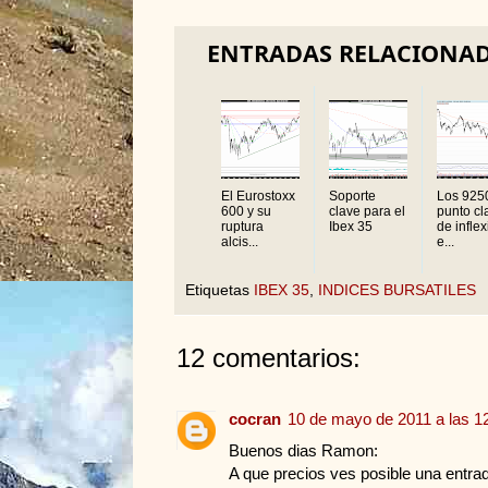
ENTRADAS RELACIONA
El Eurostoxx
Soporte
Los 925
600 y su
clave para el
punto cl
ruptura
Ibex 35
de infle
alcis...
e...
Etiquetas
IBEX 35
,
INDICES BURSATILES
12 comentarios:
cocran
10 de mayo de 2011 a las 1
Buenos dias Ramon:
A que precios ves posible una entra