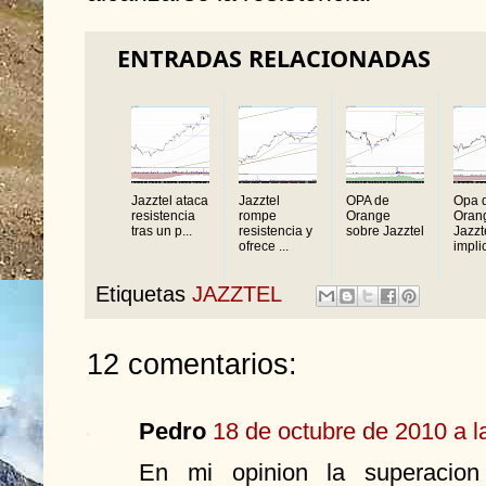
ENTRADAS RELACIONADAS
Jazztel ataca
Jazztel
OPA de
Opa 
resistencia
rompe
Orange
Oran
tras un p...
resistencia y
sobre Jazztel
Jazzt
ofrece ...
implic
Etiquetas
JAZZTEL
12 comentarios:
Pedro
18 de octubre de 2010 a l
En mi opinion la superacion 