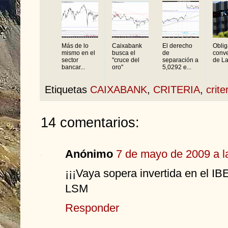
Más de lo
Caixabank
El derecho
Oblig
mismo en el
busca el
de
conve
sector
"cruce del
separación a
de La
bancar...
oro"
5,0292 e...
Etiquetas
CAIXABANK
,
CRITERIA
,
crite
14 comentarios:
Anónimo
7 de mayo de 2009 a l
¡¡¡Vaya sopera invertida en el IBE
LSM
Responder