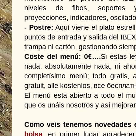
niveles de fibos, soportes y
proyecciones, indicadores, oscilado
- Postre:
Aquí viene el plato estre
puntos de entrada y salida del IBEX,
trampa ni cartón, gestionando siemp
Coste del menú: 0€….
Si estas l
nada, absolutamente nada, ni ahor
completísimo menú; todo gratis, all 
gratuit, alle kostenlos, все беспла
El menú esta abierto a todo el m
que os unáis nosotros y así mejorar
Como veis tenemos novedades 
bolsa
, en primer lugar agradece