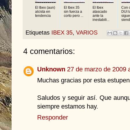
El Ibex (aun)
El Ibex 35
El Ibex
Con o
alcista en
sin fuerza a
atascado
DUI l
tendencia
corto pero ...
ante la
sigue
inestabili...
siend
Etiquetas
IBEX 35
,
VARIOS
4 comentarios:
Unknown
27 de marzo de 2009 a
Muchas gracias por esta estupend
Saludos y seguir así. Que aun
siempre estamos hay.
Responder