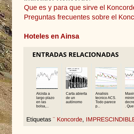
Que es y para que sirve el Koncord
Preguntas frecuentes sobre el Kon
Hoteles en Ainsa
ENTRADAS RELACIONADAS
Alcista a
Carta abierta
Analisis
Maxi
largo plazo
de un
tecnico ACS.
mini
en las
autónomo
Todo parece
decre
bolsa,...
p...
. Que.
Etiquetas
¨ Koncorde
,
IMPRESCINDIBL