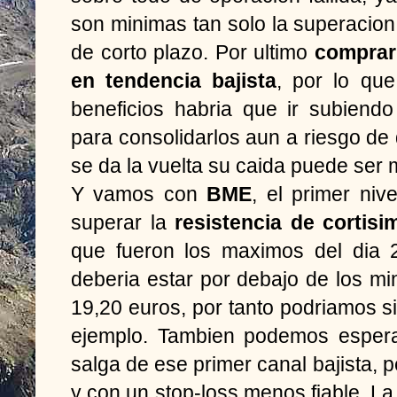
son minimas tan solo la superacion
de corto plazo. Por ultimo
comprar
en tendencia bajista
, por lo qu
beneficios habria que ir subiend
para consolidarlos aun a riesgo de q
se da la vuelta su caida puede ser m
Y vamos con
BME
, el primer niv
superar la
resistencia de cortisi
que fueron los maximos del dia 2
deberia estar por debajo de los mi
19,20 euros, por tanto podriamos si
ejemplo. Tambien podemos esper
salga de ese primer canal bajista, 
y con un stop-loss menos fiable. La