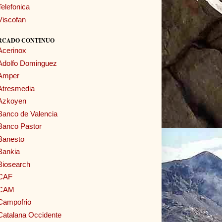
Telefonica
Viscofan
RCADO CONTINUO
Acerinox
Adolfo Dominguez
Amper
Atresmedia
Azkoyen
Banco de Valencia
Banco Pastor
Banesto
Bankia
Biosearch
CAF
CAM
Campofrio
Catalana Occidente