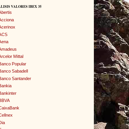
LISIS VALORES IBEX 35
Abertis
Acciona
Acerinox
ACS
Aena
Amadeus
Arcelor Mittal
Banco Popular
Banco Sabadell
Banco Santander
Bankia
Bankinter
BBVA
CaixaBank
Cellnex
Dia