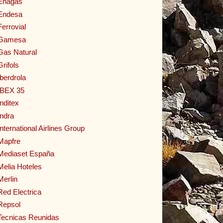
Enagas
Endesa
Ferrovial
Gamesa
Gas Natural
Grifols
Iberdrola
IBEX 35
Inditex
Indra
International Airlines Group
Mapfre
Mediaset España
Melia Hoteles
Merlin
Red Electrica
Repsol
Tecnicas Reunidas