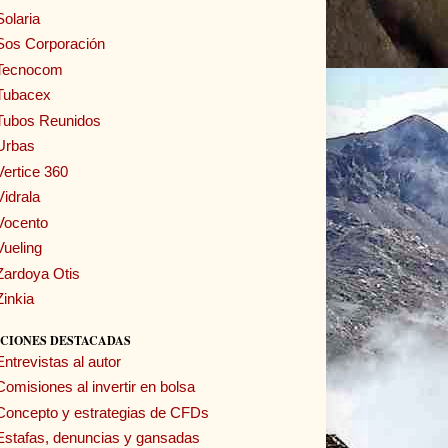
Solaria
Sos Corporación
Tecnocom
Tubacex
Tubos Reunidos
Urbas
Vertice 360
Vidrala
Vocento
Vueling
Zardoya Otis
Zinkia
CIONES DESTACADAS
Entrevistas al autor
Comisiones al invertir en bolsa
Concepto y estrategias de CFDs
Estafas, denuncias y gansadas