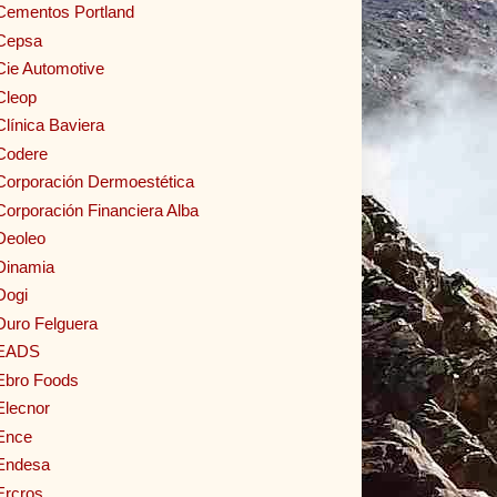
Cementos Portland
Cepsa
Cie Automotive
Cleop
Clínica Baviera
Codere
Corporación Dermoestética
Corporación Financiera Alba
Deoleo
Dinamia
Dogi
Duro Felguera
EADS
Ebro Foods
Elecnor
Ence
Endesa
Ercros