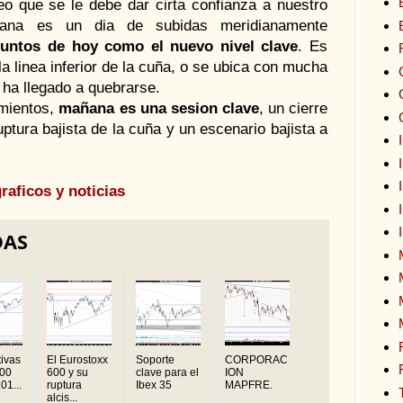
eo que se le debe dar cirta confianza a nuestro
ñana es un dia de subidas meridianamente
puntos de hoy como el nuevo nivel clave
. Es
a linea inferior de la cuña, o se ubica con mucha
 ha llegado a quebrarse.
mientos,
mañana es una sesion clave
, un cierre
uptura bajista de la cuña y un escenario bajista a
raficos y noticias
DAS
ivas
El Eurostoxx
Soporte
CORPORAC
500
600 y su
clave para el
ION
01...
ruptura
Ibex 35
MAPFRE.
alcis...