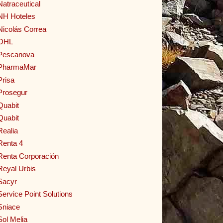
Natraceutical
NH Hoteles
Nicolás Correa
OHL
Pescanova
PharmaMar
Prisa
Prosegur
Quabit
Quabit
Realia
Renta 4
Renta Corporación
Reyal Urbis
Sacyr
Service Point Solutions
Sniace
Sol Melia