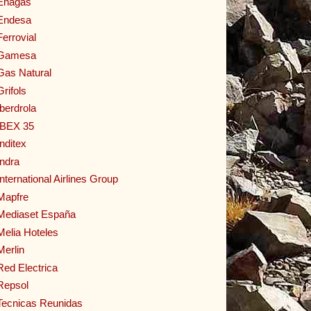
Enagas
Endesa
Ferrovial
Gamesa
Gas Natural
Grifols
Iberdrola
IBEX 35
Inditex
Indra
International Airlines Group
Mapfre
Mediaset España
Melia Hoteles
Merlin
Red Electrica
Repsol
Tecnicas Reunidas