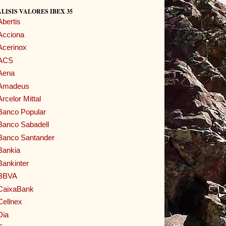
LISIS VALORES IBEX 35
Abertis
Acciona
Acerinox
ACS
Aena
Amadeus
Arcelor Mittal
Banco Popular
Banco Sabadell
Banco Santander
Bankia
Bankinter
BBVA
CaixaBank
Cellnex
Dia