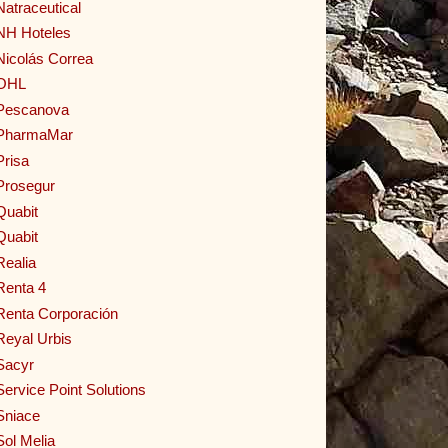
Natraceutical
NH Hoteles
Nicolás Correa
OHL
Pescanova
PharmaMar
Prisa
Prosegur
Quabit
Quabit
Realia
Renta 4
Renta Corporación
Reyal Urbis
Sacyr
Service Point Solutions
Sniace
Sol Melia