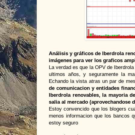
Análisis y gráficos de
Iberdrola
reno
imágenes para ver los
graficos
ampl
La verdad es que la
OPV
de
Iberdrola
ultimos
años, y seguramente la mas
Echando la vista
atras
un par de mes
de
comunicacion
y entidades finan
Iberdrola
renovables, la
mayoria
d
salia al mercado (aprovechandose d
Estoy convencido que los
blogers
cua
menos
informacion
que los bancos qu
estoy seguro