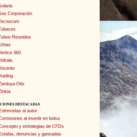
Solaria
Sos Corporación
Tecnocom
Tubacex
Tubos Reunidos
Urbas
Vertice 360
Vidrala
Vocento
Vueling
Zardoya Otis
Zinkia
CIONES DESTACADAS
Entrevistas al autor
Comisiones al invertir en bolsa
Concepto y estrategias de CFDs
Estafas, denuncias y gansadas