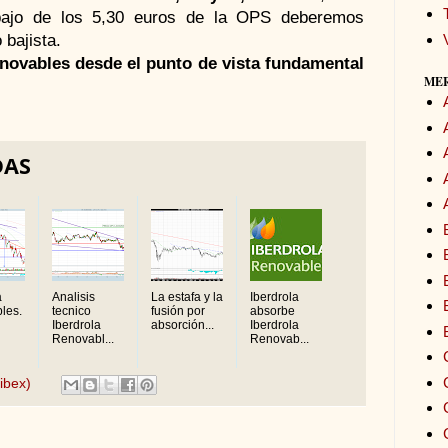
ajo de los 5,30 euros de la
OPS
deberemos
 bajista.
novables desde el punto de vista fundamental
ME
DAS
a
Analisis
La estafa y la
Iberdrola
les.
tecnico
fusión por
absorbe
Iberdrola
absorción...
Iberdrola
Renovabl...
Renovab...
ibex)