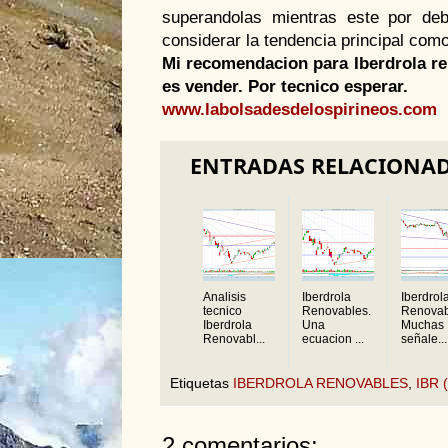
superandolas
mientras este por deb
considerar la tendencia principal como
Mi
recomendacion
para
Iberdrola
re
es vender. Por
tecnico
esperar.
www.labolsadesdelospirineos.com
ENTRADAS RELACIONA
Analisis
Iberdrola
Iberdrol
tecnico
Renovables.
Renovab
Iberdrola
Una
Muchas
Renovabl...
ecuacion ...
señale...
Etiquetas
IBERDROLA RENOVABLES
,
IBR (
2 comentarios: