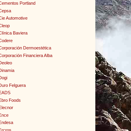
Cementos Portland
Cepsa
Cie Automotive
Cleop
Clínica Baviera
Codere
Corporación Dermoestética
Corporación Financiera Alba
Deoleo
Dinamia
Dogi
Duro Felguera
EADS
Ebro Foods
Elecnor
Ence
Endesa
Ercros