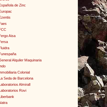
Española de Zinc
Europac
Ezentis
Faes
FCC
Fergo Aisa
Fersa
Fluidra
Funespaña
General Alquiler Maquinaria
Indo
Inmobiliaria Colonial
La Seda de Barcelona
Laboratorios Almirall
Laboratorios Rovi
Liberbank
Natra