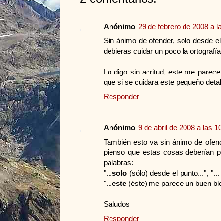
Anónimo
29 de febrero de 2008 a l
Sin ánimo de ofender, solo desde el 
debieras cuidar un poco la ortografía
Lo digo sin acritud, este me parece
que si se cuidara este pequeño detall
Responder
Anónimo
9 de abril de 2008 a las 1
También esto va sin ánimo de ofende
pienso que estas cosas deberían pr
palabras:
"...
solo
(sólo) desde el punto...", "..
"...
este
(éste) me parece un buen blo
Saludos
Responder