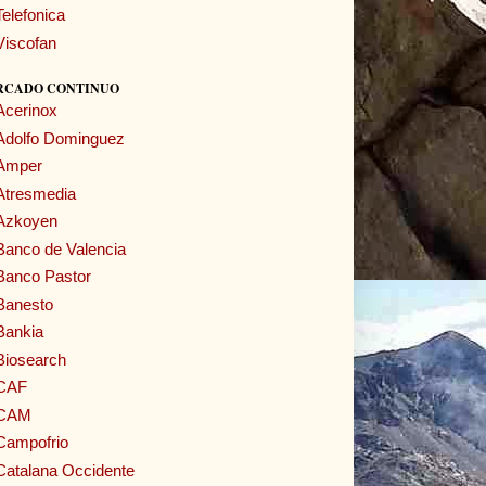
Telefonica
Viscofan
RCADO CONTINUO
Acerinox
Adolfo Dominguez
Amper
Atresmedia
Azkoyen
Banco de Valencia
Banco Pastor
Banesto
Bankia
Biosearch
CAF
CAM
Campofrio
Catalana Occidente