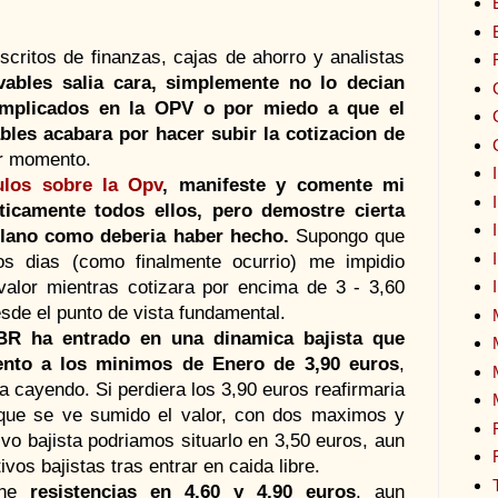
critos de finanzas, cajas de ahorro y analistas
ables salia cara, simplemente no lo
decian
mplicados en la
OPV
o por miedo a que el
bles acabara por hacer subir la
cotizacion
de
r momento.
ulos
sobre la
Opv
,
manifeste
y comente mi
ticamente
todos ellos, pero
demostre
cierta
 plano como
deberia
haber hecho.
Supongo que
ros
dias
(como finalmente
ocurrio
) me
impidio
alor mientras cotizara por encima de 3 - 3,60
esde el punto de vista fundamental.
BR
ha entrado en una
dinamica
bajista que
ento a los
minimos
de Enero de 3,90 euros
,
a cayendo. Si perdiera los 3,90 euros
reafirmaria
que se ve sumido el valor, con dos
maximos
y
ivo bajista
podriamos
situarlo en 3,50 euros, aun
tivos bajistas tras entrar en
caida
libre.
ene
resistencias en 4,60 y 4,90 euros
, aun