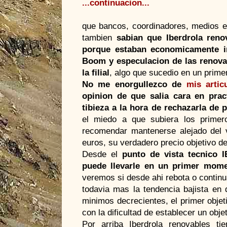
...
continuacion
...
que bancos, coordinadores, medios es
tambien
sabian
que
Iberdrola
renov
porque estaban
economicamente
i
Boom
y
especulacion
de las renova
la filial
, algo que
sucedio
en un prime
No me enorgullezco de
mis
artic
opinion
de que salia cara en
prac
tibieza a la hora de rechazarla de
el miedo a que subiera los prime
recomendar mantenerse alejado del v
euros, su verdadero precio objetivo d
Desde el
punto de vista
tecnico
I
puede llevarle en un primer mom
veremos si desde
ahi
rebota o continu
todavia
mas la tendencia bajista en 
minimos
decrecientes, el primer objet
con la dificultad de establecer un obje
Por arriba
Iberdrola
renovables ti