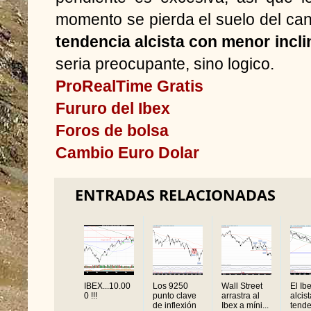
momento se pierda el suelo del ca
tendencia alcista con menor incli
seria preocupante, sino logico.
ProRealTime Gratis
Fururo del Ibex
Foros de bolsa
Cambio Euro Dolar
ENTRADAS RELACIONADAS
IBEX...10.00
Los 9250
Wall Street
El Ib
0 !!!
punto clave
arrastra al
alcis
de inflexión
Ibex a míni...
tende