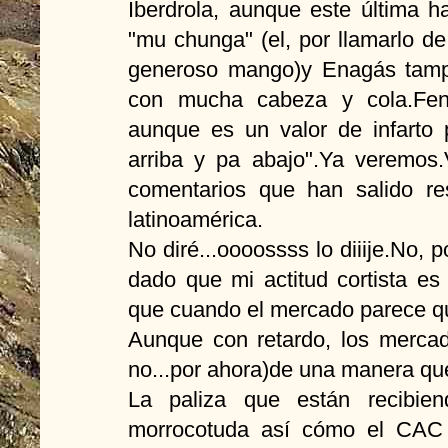
Iberdrola, aunque este última h
"mu chunga" (el, por llamarlo de
generoso mango)y Enagás tamp
con mucha cabeza y cola.Fen
aunque es un valor de infarto 
arriba y pa abajo".Ya veremos.
comentarios que han salido r
latinoamérica.
No diré...oooossss lo diiije.No, p
dado que mi actitud cortista 
que cuando el mercado parece q
Aunque con retardo, los mercad
no...por ahora)de una manera qu
La paliza que están recibien
morrocotuda así cómo el CAC 