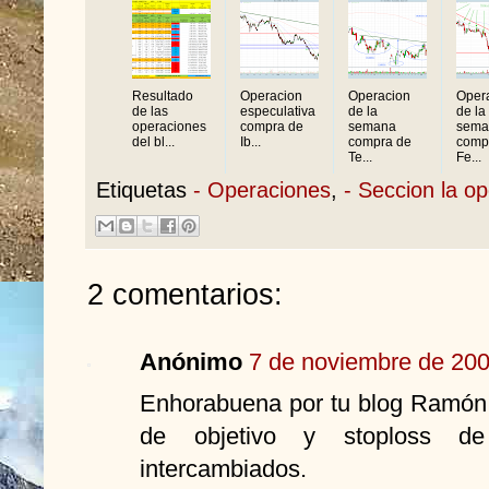
Resultado
Operacion
Operacion
Oper
de las
especulativa
de la
de la
operaciones
compra de
semana
sema
del bl...
Ib...
compra de
comp
Te...
Fe...
Etiquetas
- Operaciones
,
- Seccion la o
2 comentarios:
Anónimo
7 de noviembre de 200
Enhorabuena por tu blog Ramón.
de objetivo y stoploss d
intercambiados.