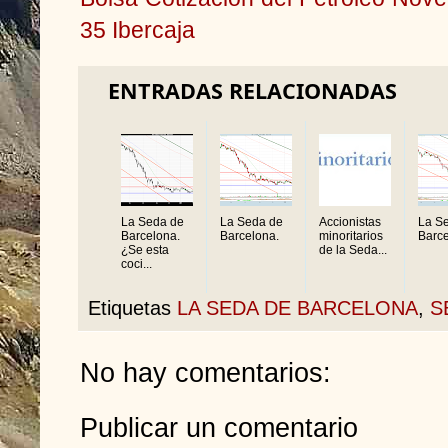
35
Ibercaja
ENTRADAS RELACIONADAS
La Seda de
La Seda de
Accionistas
La S
Barcelona.
Barcelona.
minoritarios
Barce
¿Se esta
de la Seda...
coci...
Etiquetas
LA SEDA DE BARCELONA
,
S
No hay comentarios:
Publicar un comentario