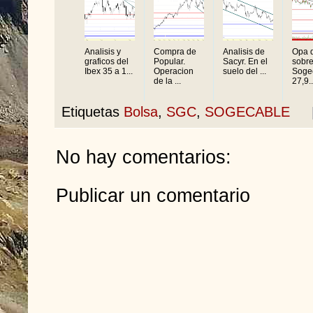
Analisis y
Compra de
Analisis de
Opa d
graficos del
Popular.
Sacyr. En el
sobr
Ibex 35 a 1...
Operacion
suelo del ...
Soge
de la ...
27,9..
Etiquetas
Bolsa
,
SGC
,
SOGECABLE
No hay comentarios:
Publicar un comentario