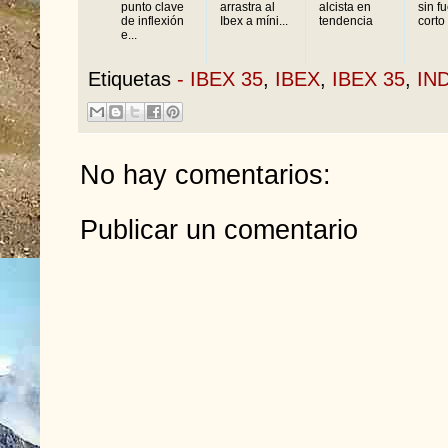
punto clave
arrastra al
alcista en
sin f
de inflexión
Ibex a míni...
tendencia
corto 
e...
Etiquetas
- IBEX 35
,
IBEX
,
IBEX 35
,
IN
No hay comentarios:
Publicar un comentario