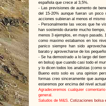
española que crece al 3,5%.
- Las previsiones de aumento de bene
del 15-20% aunque fueran un poco m
acciones subieran al menos el mismo 
- Personalmente las veces que he vis
han sostenido durante mucho tiempo, 
menos 3 ejemplos, en mayo pasado, 11
como maximo estabamos en los nivel
panico siempre han sido aprovecha
barato y aprovecharse de los pequeño
- Se ha demostrado a lo largo del tie
en bolsa) que cuando casi todo el mun
y lo dicen todos los analistas (como 
Bueno esto solo es una opinion per
formas creo sinceramente que aunque
estaremos por encima del nivel actual 
Agradeceremos cualquier comentario q
general.
Saludos de M&S.
Cotizaciones bolsa 