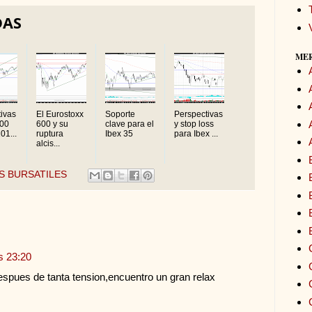
DAS
ME
ivas
El Eurostoxx
Soporte
Perspectivas
500
600 y su
clave para el
y stop loss
01...
ruptura
Ibex 35
para Ibex ...
alcis...
S BURSATILES
s 23:20
espues de tanta tension,encuentro un gran relax