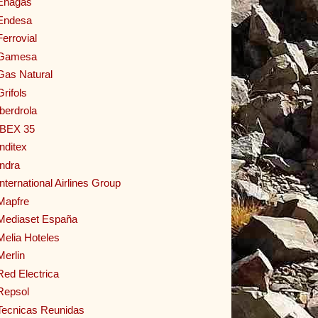
Enagas
Endesa
Ferrovial
Gamesa
Gas Natural
Grifols
Iberdrola
IBEX 35
Inditex
Indra
International Airlines Group
Mapfre
Mediaset España
Melia Hoteles
Merlin
Red Electrica
Repsol
Tecnicas Reunidas