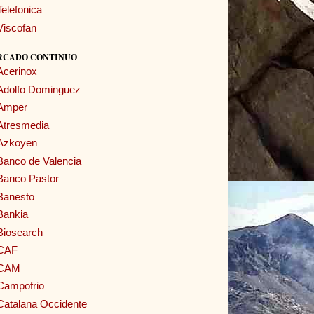
Telefonica
Viscofan
RCADO CONTINUO
Acerinox
Adolfo Dominguez
Amper
Atresmedia
Azkoyen
Banco de Valencia
Banco Pastor
Banesto
Bankia
Biosearch
CAF
CAM
Campofrio
Catalana Occidente