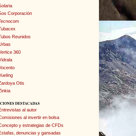
Solaria
Sos Corporación
Tecnocom
Tubacex
Tubos Reunidos
Urbas
Vertice 360
Vidrala
Vocento
Vueling
Zardoya Otis
Zinkia
CIONES DESTACADAS
Entrevistas al autor
Comisiones al invertir en bolsa
Concepto y estrategias de CFDs
Estafas, denuncias y gansadas