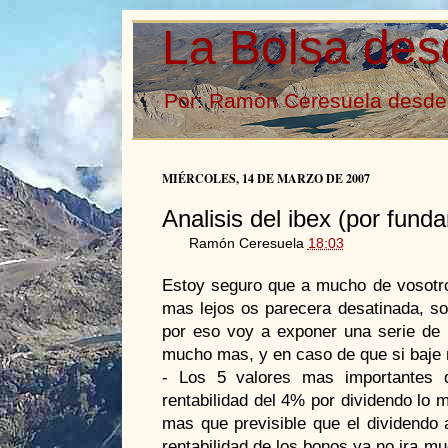
La Bolsa des
Por: Ramón Ceresuela desde 
MIÉRCOLES, 14 DE MARZO DE 2007
Analisis del ibex (por fund
Ramón Ceresuela
18:03
Estoy seguro que a mucho de vosotro
mas lejos os parecera desatinada, so
por eso voy a exponer una serie de 
mucho mas, y en caso de que si baje 
- Los 5 valores mas importantes d
rentabilidad del 4% por dividendo lo 
mas que previsible que el dividendo 
rentabilidad de los bonos ya no ira m