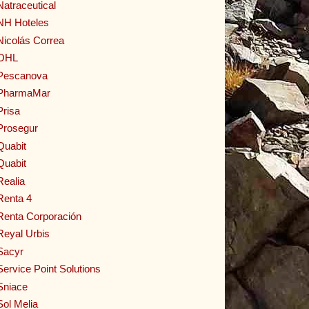
Natraceutical
NH Hoteles
Nicolás Correa
OHL
Pescanova
PharmaMar
Prisa
Prosegur
Quabit
Quabit
Realia
Renta 4
Renta Corporación
Reyal Urbis
Sacyr
Service Point Solutions
Sniace
Sol Melia