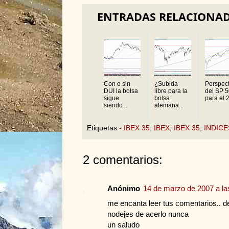
ENTRADAS RELACIONA
Con o sin
¿Subida
Perspect
DUI la bolsa
libre para la
del SP 
sigue
bolsa
para el 2
siendo...
alemana...
Etiquetas
- IBEX 35
,
IBEX
,
IBEX 35
,
INDICE
2 comentarios:
Anónimo
14 de marzo de 2007 a la
me encanta leer tus comentarios.. d
nodejes de acerlo nunca
un saludo