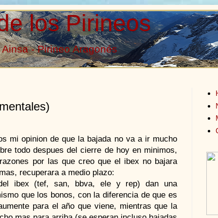
de los Pirineos
Ainsa - Pirineo Aragonés
amentales)
s mi opinion de que la bajada no va a ir mucho
bre todo despues del cierre de hoy en minimos,
razones por las que creo que el ibex no bajara
mas, recuperara a medio plazo:
el ibex (tef, san, bbva, ele y rep) dan una
mismo que los bonos, con la diferencia de que es
aumente para el año que viene, mientras que la
ucho mas para arriba (se esperan incluso bajadas