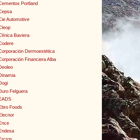
Cementos Portland
Cepsa
Cie Automotive
Cleop
Clínica Baviera
Codere
Corporación Dermoestética
Corporación Financiera Alba
Deoleo
Dinamia
Dogi
Duro Felguera
EADS
Ebro Foods
Elecnor
Ence
Endesa
Ercros