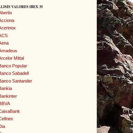
LISIS VALORES IBEX 35
Abertis
Acciona
Acerinox
ACS
Aena
Amadeus
Arcelor Mittal
Banco Popular
Banco Sabadell
Banco Santander
Bankia
Bankinter
BBVA
CaixaBank
Cellnex
Dia