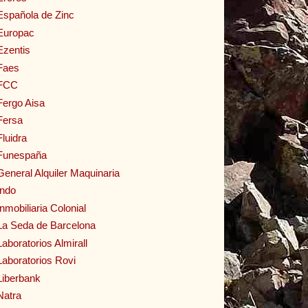
Española de Zinc
Europac
Ezentis
Faes
FCC
Fergo Aisa
Fersa
Fluidra
Funespaña
General Alquiler Maquinaria
Indo
Inmobiliaria Colonial
La Seda de Barcelona
Laboratorios Almirall
Laboratorios Rovi
Liberbank
Natra