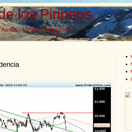
de los Pirineos
Ainsa - Pirineo Aragonés
ndencia