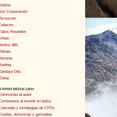
Solaria
Sos Corporación
Tecnocom
Tubacex
Tubos Reunidos
Urbas
Vertice 360
Vidrala
Vocento
Vueling
Zardoya Otis
Zinkia
CIONES DESTACADAS
Entrevistas al autor
Comisiones al invertir en bolsa
Concepto y estrategias de CFDs
Estafas, denuncias y gansadas