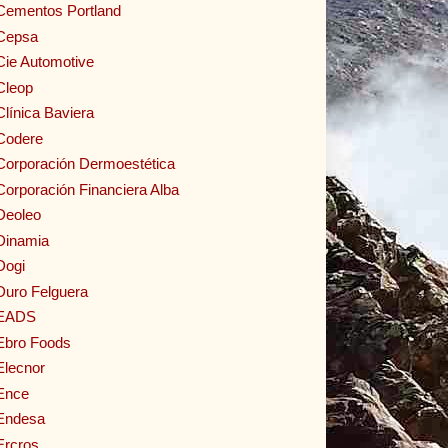
Cementos Portland
Cepsa
Cie Automotive
Cleop
Clínica Baviera
Codere
Corporación Dermoestética
Corporación Financiera Alba
Deoleo
Dinamia
Dogi
Duro Felguera
EADS
Ebro Foods
Elecnor
Ence
Endesa
Ercros