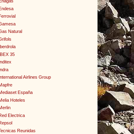
Enagas
Endesa
Ferrovial
Gamesa
Gas Natural
Grifols
Iberdrola
IBEX 35
Inditex
Indra
International Airlines Group
Mapfre
Mediaset España
Melia Hoteles
Merlin
Red Electrica
Repsol
Tecnicas Reunidas