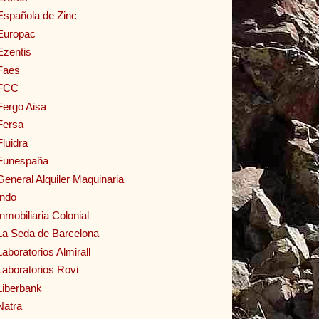
Española de Zinc
Europac
Ezentis
Faes
FCC
Fergo Aisa
Fersa
Fluidra
Funespaña
General Alquiler Maquinaria
Indo
Inmobiliaria Colonial
La Seda de Barcelona
Laboratorios Almirall
Laboratorios Rovi
Liberbank
Natra