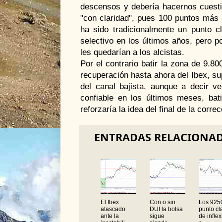
descensos y debería hacernos cuestion
"con claridad", pues 100 puntos más 
ha sido tradicionalmente un punto cl
selectivo en los últimos años, pero 
les quedarían a los alcistas.
Por el contrario batir la zona de 9.80
recuperación hasta ahora del Ibex, su
del canal bajista, aunque a decir v
confiable en los últimos meses, bat
reforzaría la idea del final de la correc
ENTRADAS RELACIONA
El Ibex
Con o sin
Los 925
atascado
DUI la bolsa
punto cl
ante la
sigue
de infle