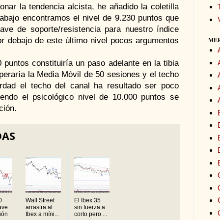
ar la tendencia alcista, he añadido la coletilla
abajo encontramos el nivel de 9.230 puntos que
ave de soporte/resistencia para nuestro índice
ME
por debajo de este último nivel pocos argumentos
0 puntos constituiría un paso adelante en la tibia
peraría la Media Móvil de 50 sesiones y el techo
erdad el techo del canal ha resultado ser poco
iendo el psicológico nivel de 10.000 puntos se
ción.
DAS
0
Wall Street
El Ibex 35
ave
arrastra al
sin fuerza a
xión
Ibex a míni...
corto pero ...