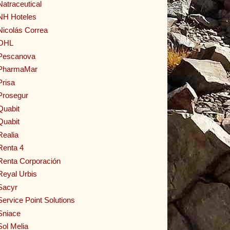
Natraceutical
NH Hoteles
Nicolás Correa
OHL
Pescanova
PharmaMar
Prisa
Prosegur
Quabit
Quabit
Realia
Renta 4
Renta Corporación
Reyal Urbis
Sacyr
Service Point Solutions
Sniace
Sol Melia