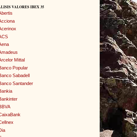
LISIS VALORES IBEX 35
Abertis
Acciona
Acerinox
ACS
Aena
Amadeus
Arcelor Mittal
Banco Popular
Banco Sabadell
Banco Santander
Bankia
Bankinter
BBVA
CaixaBank
Cellnex
Dia