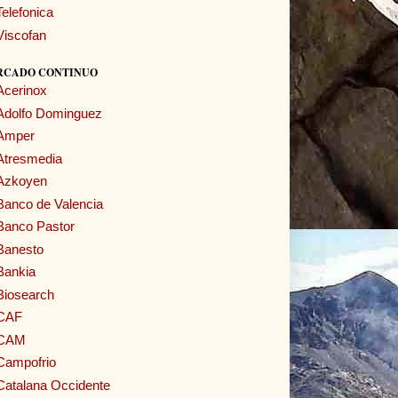
Telefonica
Viscofan
RCADO CONTINUO
Acerinox
Adolfo Dominguez
Amper
Atresmedia
Azkoyen
Banco de Valencia
Banco Pastor
Banesto
Bankia
Biosearch
CAF
CAM
Campofrio
Catalana Occidente