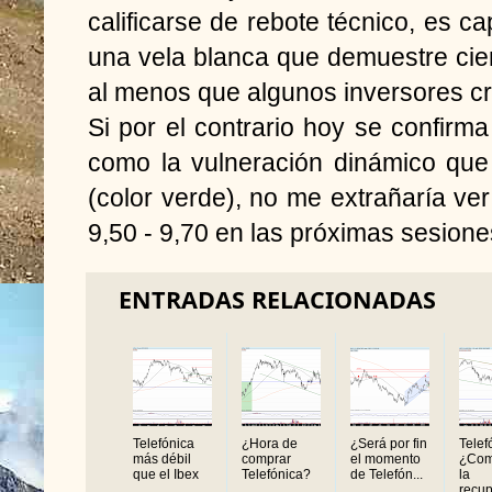
calificarse de rebote técnico, es c
una vela blanca que demuestre ciert
al menos que algunos inversores cr
Si por el contrario hoy se confirma
como la vulneración dinámico que
(color verde), no me extrañaría ver
9,50 - 9,70 en las próximas sesione
ENTRADAS RELACIONADAS
Telefónica
¿Hora de
¿Será por fin
Telef
más débil
comprar
el momento
¿Com
que el Ibex
Telefónica?
de Telefón...
la
recup