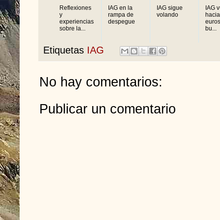
Reflexiones
IAG en la
IAG sigue
IAG v
y
rampa de
volando
hacia
experiencias
despegue
euros
sobre la...
bu...
Etiquetas
IAG
No hay comentarios:
Publicar un comentario