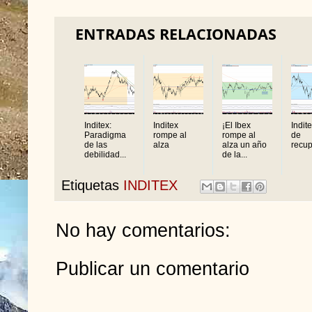
ENTRADAS RELACIONADAS
Inditex:
Inditex
¡El Ibex
Indite
Paradigma
rompe al
rompe al
de
de las
alza
alza un año
recup
debilidad...
de la...
Etiquetas
INDITEX
No hay comentarios:
Publicar un comentario