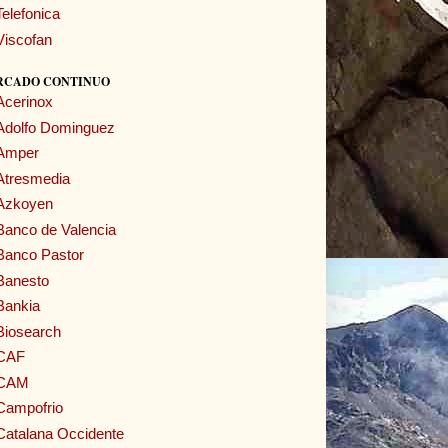
Telefonica
Viscofan
RCADO CONTINUO
Acerinox
Adolfo Dominguez
Amper
Atresmedia
Azkoyen
Banco de Valencia
Banco Pastor
Banesto
Bankia
Biosearch
CAF
CAM
Campofrio
Catalana Occidente