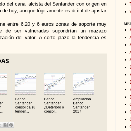
elo del canal alcista del Santander con origen en
 de hoy, aunque lógicamente es difícil de ajustar
ME
ene entre 6,20 y 6 euros zonas de soporte muy
ue de ser vulneradas supondrían un mazazo
zación del valor. A corto plazo la tendencia es
DAS
Banco
Banco
Ampliación
er
Santander
Santander
Banco
n
consolida su
¿Deterioro o
Santander
..
tenden...
consol...
2017