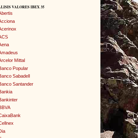
LISIS VALORES IBEX 35
Abertis
Acciona
Acerinox
ACS
Aena
Amadeus
Arcelor Mittal
Banco Popular
Banco Sabadell
Banco Santander
Bankia
Bankinter
BBVA
CaixaBank
Cellnex
Dia