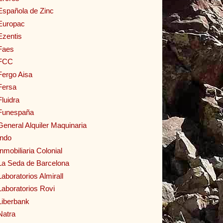
Española de Zinc
Europac
Ezentis
Faes
FCC
Fergo Aisa
Fersa
Fluidra
Funespaña
General Alquiler Maquinaria
Indo
Inmobiliaria Colonial
La Seda de Barcelona
Laboratorios Almirall
Laboratorios Rovi
Liberbank
Natra