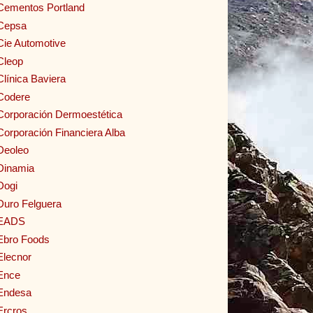
Cementos Portland
Cepsa
Cie Automotive
Cleop
Clínica Baviera
Codere
Corporación Dermoestética
Corporación Financiera Alba
Deoleo
Dinamia
Dogi
Duro Felguera
EADS
Ebro Foods
Elecnor
Ence
Endesa
Ercros