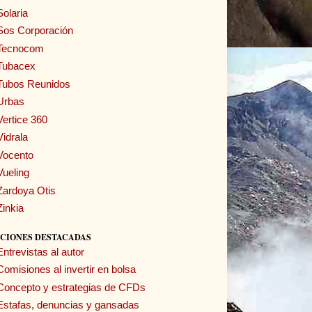
Solaria
Sos Corporación
Tecnocom
Tubacex
Tubos Reunidos
Urbas
Vertice 360
Vidrala
Vocento
Vueling
Zardoya Otis
Zinkia
CIONES DESTACADAS
Entrevistas al autor
Comisiones al invertir en bolsa
Concepto y estrategias de CFDs
Estafas, denuncias y gansadas