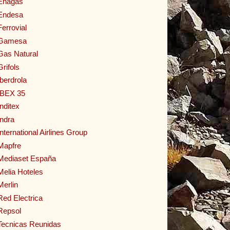
Enagas
Endesa
Ferrovial
Gamesa
Gas Natural
Grifols
Iberdrola
IBEX 35
Inditex
Indra
International Airlines Group
Mapfre
Mediaset España
Melia Hoteles
Merlin
Red Electrica
Repsol
Tecnicas Reunidas