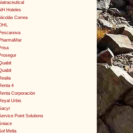
Natraceutical
NH Hoteles
Nicolás Correa
OHL
Pescanova
PharmaMar
Prisa
Prosegur
Quabit
Quabit
Realia
Renta 4
Renta Corporación
Reyal Urbis
Sacyr
Service Point Solutions
Sniace
Sol Melia