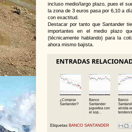
incluso medio/largo plazo, pues el su
la zona de 3 euros pasa por 6,10 a día
con exactitud.
Destacar por tanto que Santander ti
importantes en el medio plazo q
(técnicamente hablando) para la coti
ahora mismo bajista.
ENTRADAS RELACIONA
¿Comprar
Banco
Banco
Santander?
Santander
Santand
juguetea con
alcista e
el sop...
tendenci.
Etiquetas
BANCO SANTANDER