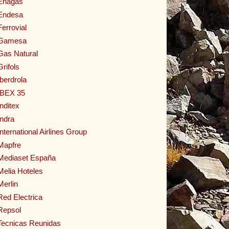
Enagas
Endesa
Ferrovial
Gamesa
Gas Natural
Grifols
Iberdrola
IBEX 35
Inditex
Indra
International Airlines Group
Mapfre
Mediaset España
Melia Hoteles
Merlin
Red Electrica
Repsol
Tecnicas Reunidas