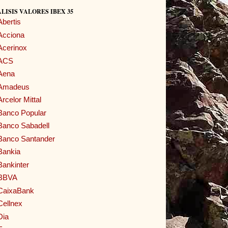
LISIS VALORES IBEX 35
Abertis
Acciona
Acerinox
ACS
Aena
Amadeus
Arcelor Mittal
Banco Popular
Banco Sabadell
Banco Santander
Bankia
Bankinter
BBVA
CaixaBank
Cellnex
Dia