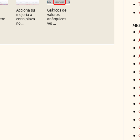
Acciona su
Gráficos de
a
mejoría a
valores
pero
corto plazo
anárquicos
no...
y/o ...
ME