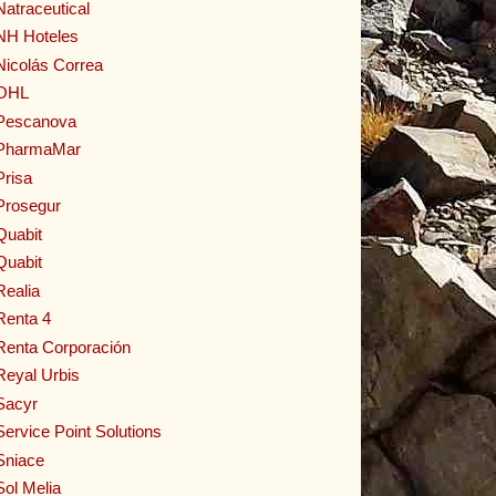
Natraceutical
NH Hoteles
Nicolás Correa
OHL
Pescanova
PharmaMar
Prisa
Prosegur
Quabit
Quabit
Realia
Renta 4
Renta Corporación
Reyal Urbis
Sacyr
Service Point Solutions
Sniace
Sol Melia