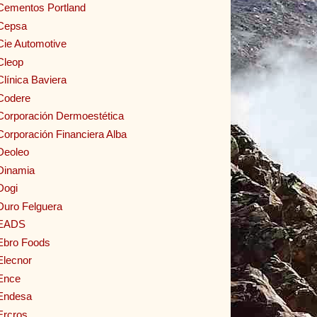
Cementos Portland
Cepsa
Cie Automotive
Cleop
Clínica Baviera
Codere
Corporación Dermoestética
Corporación Financiera Alba
Deoleo
Dinamia
Dogi
Duro Felguera
EADS
Ebro Foods
Elecnor
Ence
Endesa
Ercros