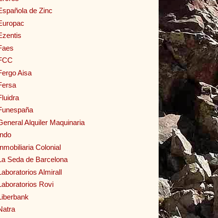
Española de Zinc
Europac
Ezentis
Faes
FCC
Fergo Aisa
Fersa
Fluidra
Funespaña
General Alquiler Maquinaria
Indo
Inmobiliaria Colonial
La Seda de Barcelona
Laboratorios Almirall
Laboratorios Rovi
Liberbank
Natra