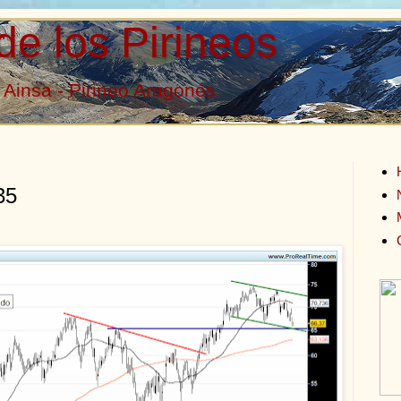
de los Pirineos
Ainsa - Pirineo Aragonés
35