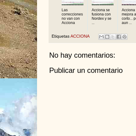
Las
Acciona se
Acciona
correcciones
fusiona con
mejora 
no van con
Nordex y se
corto... 
Acciona
...
aun ...
Etiquetas
ACCIONA
No hay comentarios:
Publicar un comentario