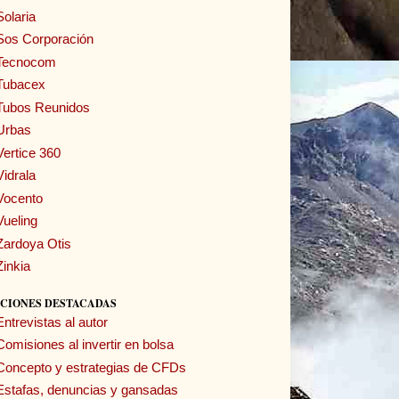
Solaria
Sos Corporación
Tecnocom
Tubacex
Tubos Reunidos
Urbas
Vertice 360
Vidrala
Vocento
Vueling
Zardoya Otis
Zinkia
CIONES DESTACADAS
Entrevistas al autor
Comisiones al invertir en bolsa
Concepto y estrategias de CFDs
Estafas, denuncias y gansadas