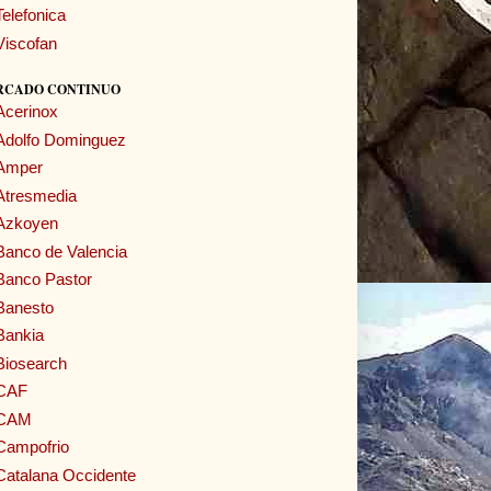
Telefonica
Viscofan
RCADO CONTINUO
Acerinox
Adolfo Dominguez
Amper
Atresmedia
Azkoyen
Banco de Valencia
Banco Pastor
Banesto
Bankia
Biosearch
CAF
CAM
Campofrio
Catalana Occidente