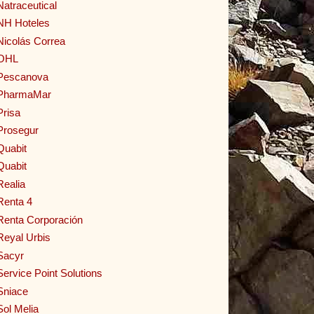
Natraceutical
NH Hoteles
Nicolás Correa
OHL
Pescanova
PharmaMar
Prisa
Prosegur
Quabit
Quabit
Realia
Renta 4
Renta Corporación
Reyal Urbis
Sacyr
Service Point Solutions
Sniace
Sol Melia