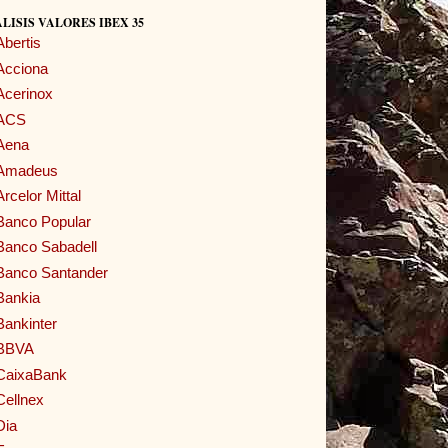
LISIS VALORES IBEX 35
Abertis
Acciona
Acerinox
ACS
Aena
Amadeus
Arcelor Mittal
Banco Popular
Banco Sabadell
Banco Santander
Bankia
Bankinter
BBVA
CaixaBank
Cellnex
Dia