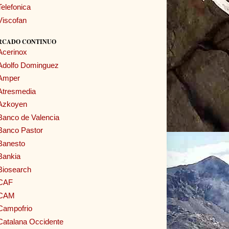
Telefonica
Viscofan
RCADO CONTINUO
Acerinox
Adolfo Dominguez
Amper
Atresmedia
Azkoyen
Banco de Valencia
Banco Pastor
Banesto
Bankia
Biosearch
CAF
CAM
Campofrio
Catalana Occidente