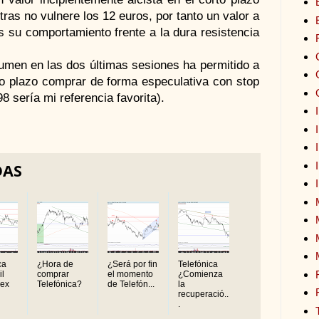
tras no vulnere los 12 euros, por tanto un valor a
s su comportamiento frente a la dura resistencia
olumen en las dos últimas sesiones ha permitido a
o plazo comprar de forma especulativa con stop
8 sería mi referencia favorita).
DAS
ca
¿Hora de
¿Será por fin
Telefónica
il
comprar
el momento
¿Comienza
bex
Telefónica?
de Telefón...
la
recuperació..
.