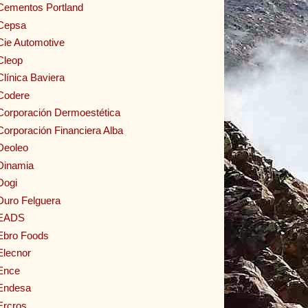
Cementos Portland
Cepsa
Cie Automotive
Cleop
Clínica Baviera
Codere
Corporación Dermoestética
Corporación Financiera Alba
Deoleo
Dinamia
Dogi
Duro Felguera
EADS
Ebro Foods
Elecnor
Ence
Endesa
Ercros