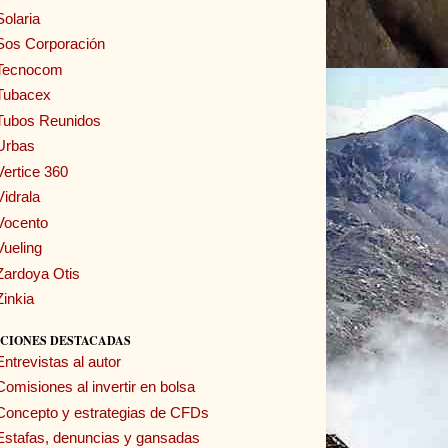
Solaria
Sos Corporación
Tecnocom
Tubacex
Tubos Reunidos
Urbas
Vertice 360
Vidrala
Vocento
Vueling
Zardoya Otis
Zinkia
CIONES DESTACADAS
Entrevistas al autor
Comisiones al invertir en bolsa
Concepto y estrategias de CFDs
Estafas, denuncias y gansadas