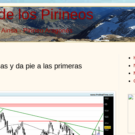
de los Pirineos
Ainsa - Pirineo Aragonés
as y da pie a las primeras