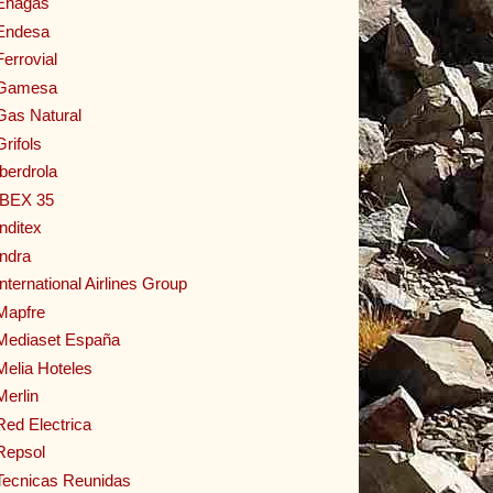
Enagas
Endesa
Ferrovial
Gamesa
Gas Natural
Grifols
Iberdrola
IBEX 35
Inditex
Indra
International Airlines Group
Mapfre
Mediaset España
Melia Hoteles
Merlin
Red Electrica
Repsol
Tecnicas Reunidas