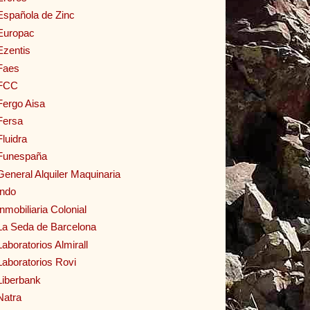
Española de Zinc
Europac
Ezentis
Faes
FCC
Fergo Aisa
Fersa
Fluidra
Funespaña
General Alquiler Maquinaria
Indo
Inmobiliaria Colonial
La Seda de Barcelona
Laboratorios Almirall
Laboratorios Rovi
Liberbank
Natra