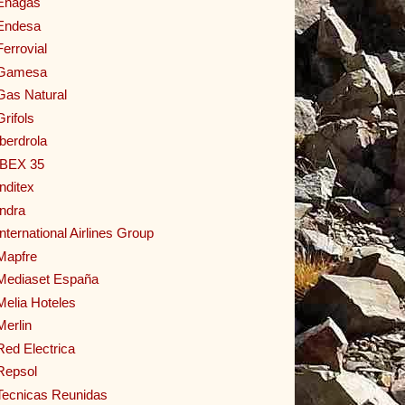
Enagas
Endesa
Ferrovial
Gamesa
Gas Natural
Grifols
Iberdrola
IBEX 35
Inditex
Indra
International Airlines Group
Mapfre
Mediaset España
Melia Hoteles
Merlin
Red Electrica
Repsol
Tecnicas Reunidas