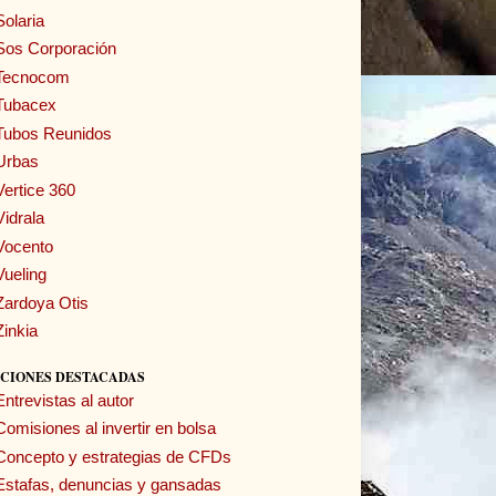
Solaria
Sos Corporación
Tecnocom
Tubacex
Tubos Reunidos
Urbas
Vertice 360
Vidrala
Vocento
Vueling
Zardoya Otis
Zinkia
CIONES DESTACADAS
Entrevistas al autor
Comisiones al invertir en bolsa
Concepto y estrategias de CFDs
Estafas, denuncias y gansadas