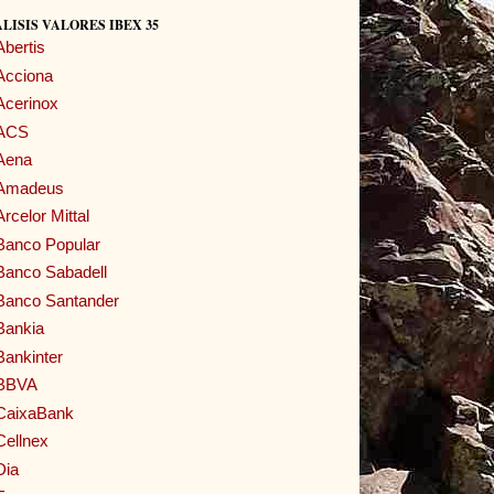
LISIS VALORES IBEX 35
Abertis
Acciona
Acerinox
ACS
Aena
Amadeus
Arcelor Mittal
Banco Popular
Banco Sabadell
Banco Santander
Bankia
Bankinter
BBVA
CaixaBank
Cellnex
Dia