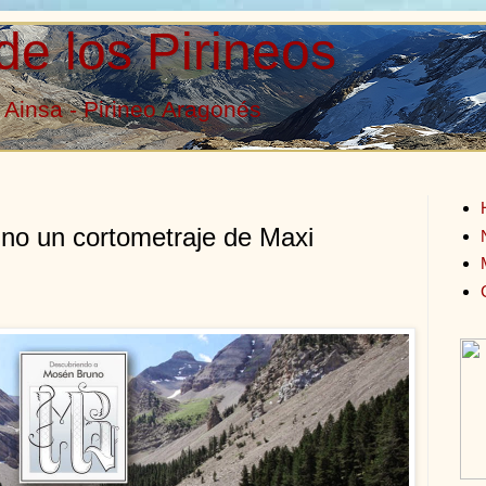
de los Pirineos
Ainsa - Pirineo Aragonés
no un cortometraje de Maxi