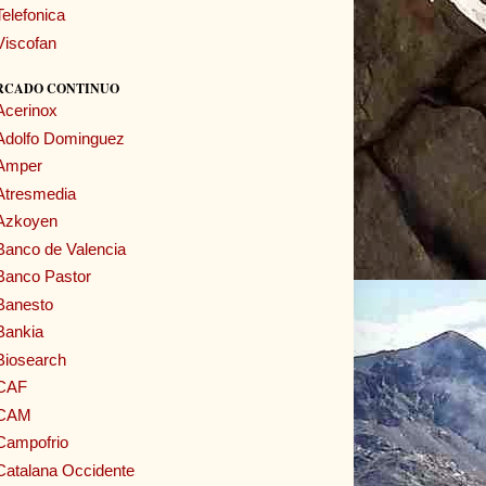
Telefonica
Viscofan
RCADO CONTINUO
Acerinox
Adolfo Dominguez
Amper
Atresmedia
Azkoyen
Banco de Valencia
Banco Pastor
Banesto
Bankia
Biosearch
CAF
CAM
Campofrio
Catalana Occidente