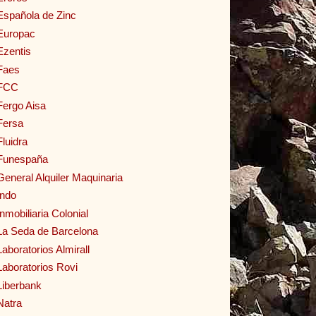
Española de Zinc
Europac
Ezentis
Faes
FCC
Fergo Aisa
Fersa
Fluidra
Funespaña
General Alquiler Maquinaria
Indo
Inmobiliaria Colonial
La Seda de Barcelona
Laboratorios Almirall
Laboratorios Rovi
Liberbank
Natra