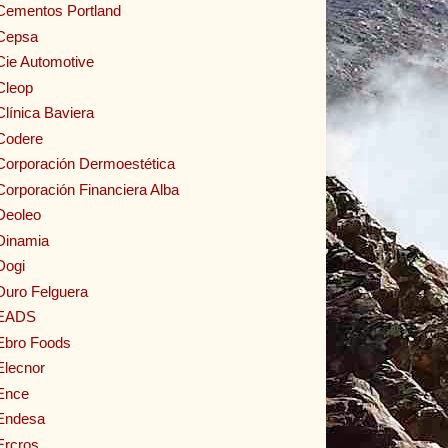
Cementos Portland
Cepsa
Cie Automotive
Cleop
Clínica Baviera
Codere
Corporación Dermoestética
Corporación Financiera Alba
Deoleo
Dinamia
Dogi
Duro Felguera
EADS
Ebro Foods
Elecnor
Ence
Endesa
Ercros