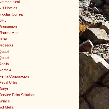
Natraceutical
NH Hoteles
Nicolás Correa
OHL
Pescanova
PharmaMar
Prisa
Prosegur
Quabit
Quabit
Realia
Renta 4
Renta Corporación
Reyal Urbis
Sacyr
Service Point Solutions
Sniace
Sol Melia