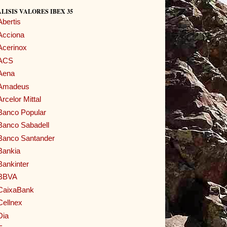
LISIS VALORES IBEX 35
Abertis
Acciona
Acerinox
ACS
Aena
Amadeus
Arcelor Mittal
Banco Popular
Banco Sabadell
Banco Santander
Bankia
Bankinter
BBVA
CaixaBank
Cellnex
Dia