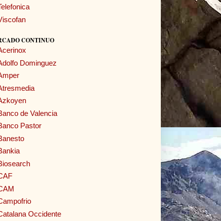
Telefonica
Viscofan
RCADO CONTINUO
Acerinox
Adolfo Dominguez
Amper
Atresmedia
Azkoyen
Banco de Valencia
Banco Pastor
Banesto
Bankia
Biosearch
CAF
CAM
Campofrio
Catalana Occidente