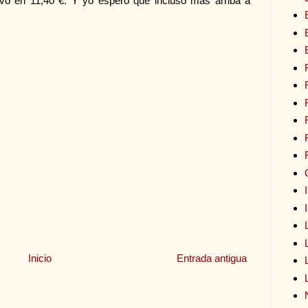
ivo en 11,40 €. Y yo espero que incluso más arriba a
Inicio
Entrada antigua