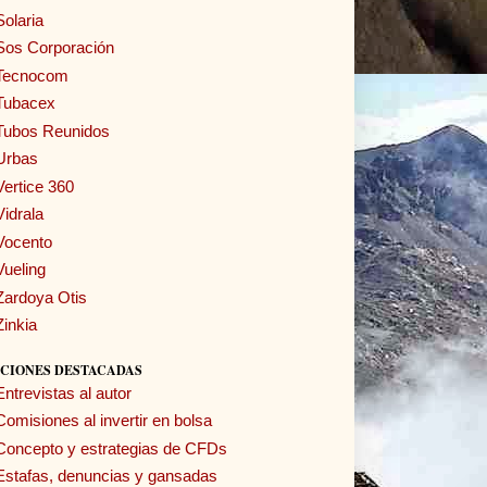
Solaria
Sos Corporación
Tecnocom
Tubacex
Tubos Reunidos
Urbas
Vertice 360
Vidrala
Vocento
Vueling
Zardoya Otis
Zinkia
CIONES DESTACADAS
Entrevistas al autor
Comisiones al invertir en bolsa
Concepto y estrategias de CFDs
Estafas, denuncias y gansadas