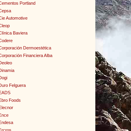
Cementos Portland
Cepsa
Cie Automotive
Cleop
Clínica Baviera
Codere
Corporación Dermoestética
Corporación Financiera Alba
Deoleo
Dinamia
Dogi
Duro Felguera
EADS
Ebro Foods
Elecnor
Ence
Endesa
Ercros