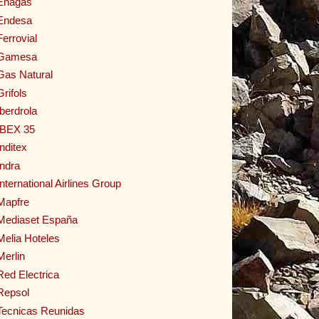
Enagas
Endesa
Ferrovial
Gamesa
Gas Natural
Grifols
Iberdrola
IBEX 35
Inditex
Indra
International Airlines Group
Mapfre
Mediaset España
Melia Hoteles
Merlin
Red Electrica
Repsol
Tecnicas Reunidas