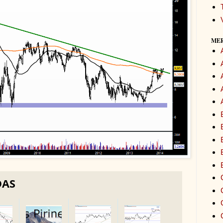
ME
DAS