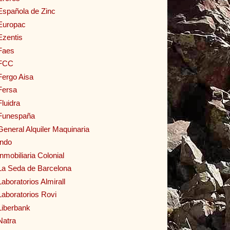
Española de Zinc
Europac
Ezentis
Faes
FCC
Fergo Aisa
Fersa
Fluidra
Funespaña
General Alquiler Maquinaria
Indo
Inmobiliaria Colonial
La Seda de Barcelona
Laboratorios Almirall
Laboratorios Rovi
Liberbank
Natra