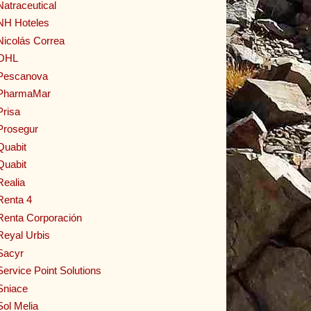
Natraceutical
NH Hoteles
Nicolás Correa
OHL
Pescanova
PharmaMar
Prisa
Prosegur
Quabit
Quabit
Realia
Renta 4
Renta Corporación
Reyal Urbis
Sacyr
Service Point Solutions
Sniace
Sol Melia