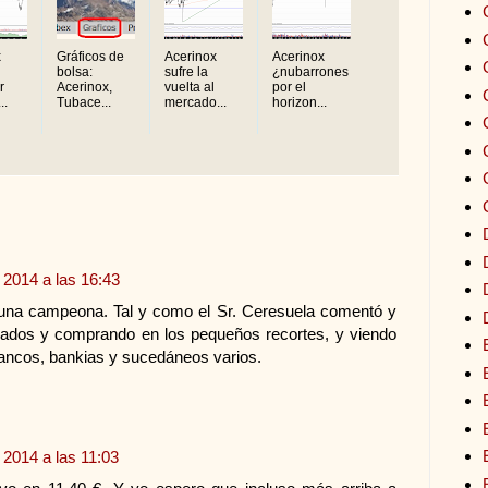
x
Gráficos de
Acerinox
Acerinox
bolsa:
sufre la
¿nubarrones
r
Acerinox,
vuelta al
por el
..
Tubace...
mercado...
horizon...
 2014 a las 16:43
una campeona. Tal y como el Sr. Ceresuela comentó y
dos y comprando en los pequeños recortes, y viendo
ancos, bankias y sucedáneos varios.
 2014 a las 11:03