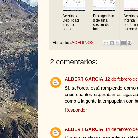
Acerinox:
Protagonista
Acerino
Debilidad
s de una
intenta
tras no
sesión de
confirma
consoli...
tran...
patrón d.
Etiquetas
ACERINOX
2 comentarios:
ALBERT GARCIA
12 de febrero de
Sí, señores, está rompiendo como 
unos cuantos esperábamos agazapa
como a la gente la empapelan con b
Responder
ALBERT GARCIA
14 de febrero de