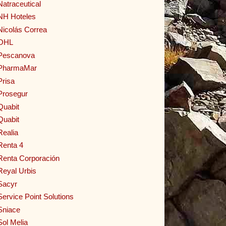
Natraceutical
NH Hoteles
Nicolás Correa
OHL
Pescanova
PharmaMar
Prisa
Prosegur
Quabit
Quabit
Realia
Renta 4
Renta Corporación
Reyal Urbis
Sacyr
Service Point Solutions
Sniace
Sol Melia