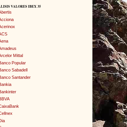
LISIS VALORES IBEX 35
Abertis
Acciona
Acerinox
ACS
Aena
Amadeus
Arcelor Mittal
Banco Popular
Banco Sabadell
Banco Santander
Bankia
Bankinter
BBVA
CaixaBank
Cellnex
Dia