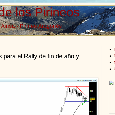
de los Pirineos
Ainsa - Pirineo Aragonés
 para el Rally de fin de año y