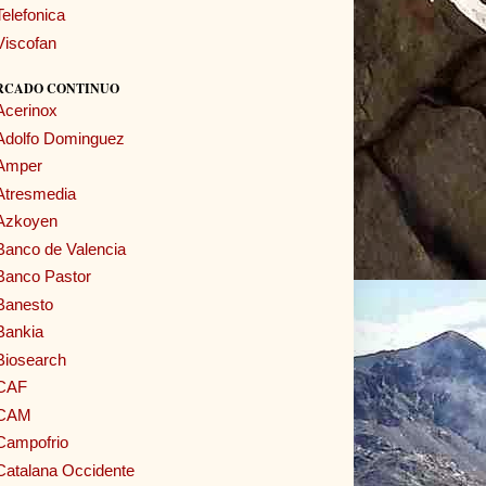
Telefonica
Viscofan
RCADO CONTINUO
Acerinox
Adolfo Dominguez
Amper
Atresmedia
Azkoyen
Banco de Valencia
Banco Pastor
Banesto
Bankia
Biosearch
CAF
CAM
Campofrio
Catalana Occidente