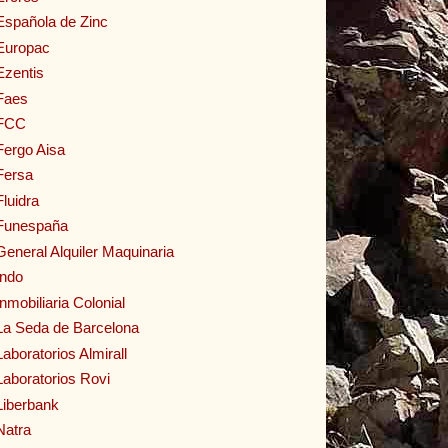
Española de Zinc
Europac
Ezentis
Faes
FCC
Fergo Aisa
Fersa
Fluidra
Funespaña
General Alquiler Maquinaria
Indo
Inmobiliaria Colonial
La Seda de Barcelona
Laboratorios Almirall
Laboratorios Rovi
Liberbank
Natra