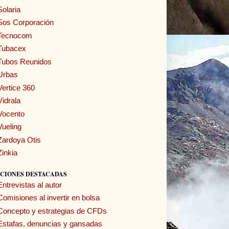
Solaria
Sos Corporación
Tecnocom
Tubacex
Tubos Reunidos
Urbas
Vertice 360
Vidrala
Vocento
Vueling
Zardoya Otis
Zinkia
CIONES DESTACADAS
Entrevistas al autor
Comisiones al invertir en bolsa
Concepto y estrategias de CFDs
Estafas, denuncias y gansadas