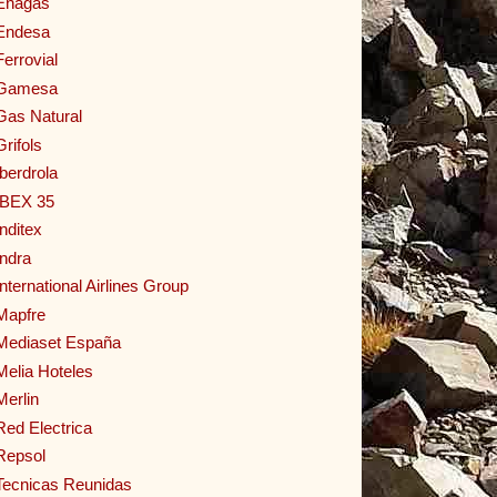
Enagas
Endesa
Ferrovial
Gamesa
Gas Natural
Grifols
Iberdrola
IBEX 35
Inditex
Indra
International Airlines Group
Mapfre
Mediaset España
Melia Hoteles
Merlin
Red Electrica
Repsol
Tecnicas Reunidas