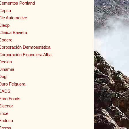
Cementos Portland
Cepsa
Cie Automotive
Cleop
Clínica Baviera
Codere
Corporación Dermoestética
Corporación Financiera Alba
Deoleo
Dinamia
Dogi
Duro Felguera
EADS
Ebro Foods
Elecnor
Ence
Endesa
Ercros