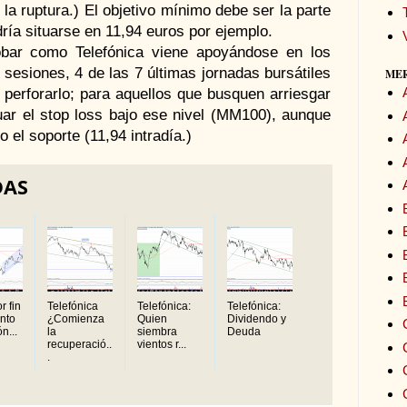
 la ruptura.) El objetivo mínimo debe ser la parte
odría situarse en 11,94 euros por ejemplo.
obar como Telefónica viene apoyándose en los
 sesiones, 4 de las 7 últimas jornadas bursátiles
ME
 perforarlo; para aquellos que busquen arriesgar
ar el stop loss bajo ese nivel (MM100), aunque
 el soporte (11,94 intradía.)
DAS
r fin
Telefónica
Telefónica:
Telefónica:
nto
¿Comienza
Quien
Dividendo y
n...
la
siembra
Deuda
recuperació..
vientos r...
.