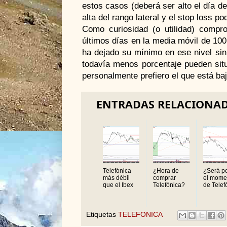
estos casos (deberá ser alto el día de
alta del rango lateral y el stop loss p
Como curiosidad (o utilidad) compr
últimos días en la media móvil de 100
ha dejado su mínimo en ese nivel sin
todavía menos porcentaje pueden situ
personalmente prefiero el que está bajo
ENTRADAS RELACIONA
Telefónica
¿Hora de
¿Será po
más débil
comprar
el mome
que el Ibex
Telefónica?
de Telefó
Etiquetas
TELEFONICA