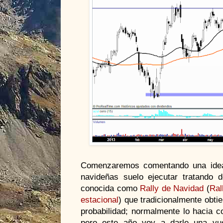
Comenzaremos comentando una idea 
navideñas suelo ejecutar tratando 
conocida como
Rally de Navidad
(
Ral
estacional
) que tradicionalmente obti
probabilidad; normalmente lo hacia 
pero este año voy a darle una vu