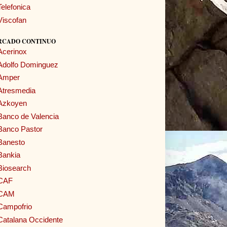
Telefonica
Viscofan
RCADO CONTINUO
Acerinox
Adolfo Dominguez
Amper
Atresmedia
Azkoyen
Banco de Valencia
Banco Pastor
Banesto
Bankia
Biosearch
CAF
CAM
Campofrio
Catalana Occidente