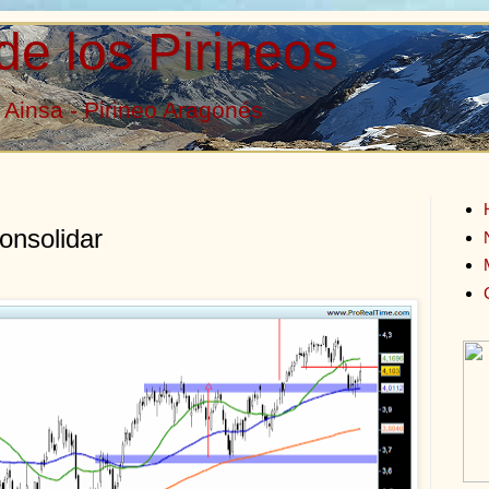
de los Pirineos
Ainsa - Pirineo Aragonés
onsolidar