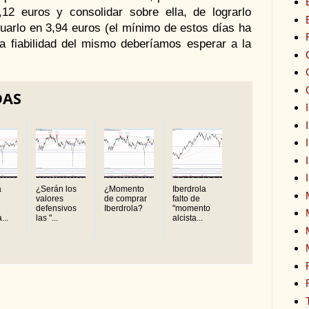
,12 euros y consolidar sobre ella, de lograrlo
tuarlo en 3,94 euros (el mínimo de estos días ha
a fiabilidad del mismo deberíamos esperar a la
DAS
a
¿Serán los
¿Momento
Iberdrola
valores
de comprar
falto de
defensivos
Iberdrola?
"momento
...
las "...
alcista...