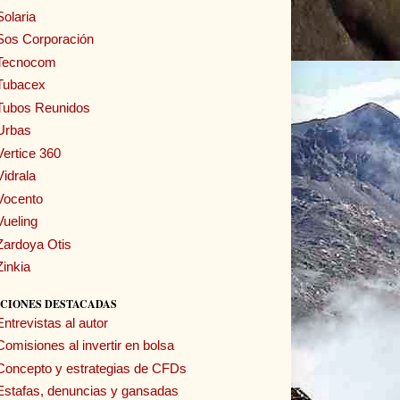
Solaria
Sos Corporación
Tecnocom
Tubacex
Tubos Reunidos
Urbas
Vertice 360
Vidrala
Vocento
Vueling
Zardoya Otis
Zinkia
CIONES DESTACADAS
Entrevistas al autor
Comisiones al invertir en bolsa
Concepto y estrategias de CFDs
Estafas, denuncias y gansadas