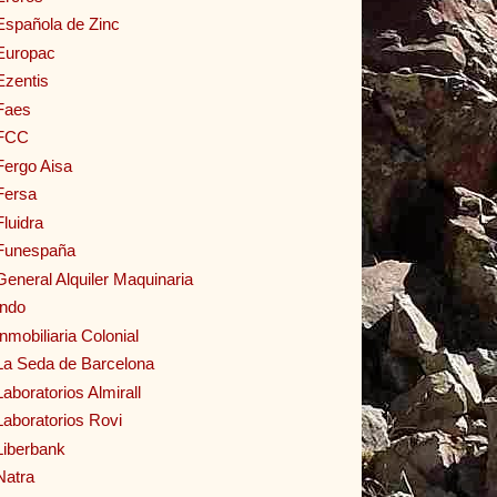
Española de Zinc
Europac
Ezentis
Faes
FCC
Fergo Aisa
Fersa
Fluidra
Funespaña
General Alquiler Maquinaria
Indo
Inmobiliaria Colonial
La Seda de Barcelona
Laboratorios Almirall
Laboratorios Rovi
Liberbank
Natra