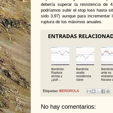
debería superar la resistencia de 4
podríamos subir el stop loss hasta si
sido 3,97) aunque para incrementar l
ruptura de los máximos anuales.
ENTRADAS RELACIONA
Iberdrola:
Iberdrola
Iberdrol
Ruptura
asalta
ante su
alcista y
resistencia
enésimo
¿pull ...
clave
fracaso a
Etiquetas
IBERDROLA
No hay comentarios: