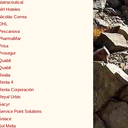
Natraceutical
NH Hoteles
Nicolás Correa
OHL
Pescanova
PharmaMar
Prisa
Prosegur
Quabit
Quabit
Realia
Renta 4
Renta Corporación
Reyal Urbis
Sacyr
Service Point Solutions
Sniace
Sol Melia