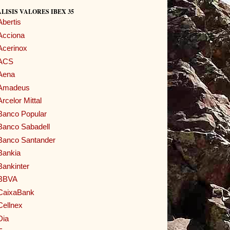
LISIS VALORES IBEX 35
Abertis
Acciona
Acerinox
ACS
Aena
Amadeus
Arcelor Mittal
Banco Popular
Banco Sabadell
Banco Santander
Bankia
Bankinter
BBVA
CaixaBank
Cellnex
Dia