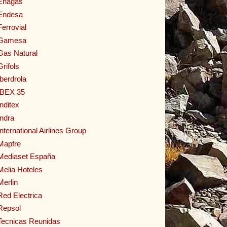
Enagas
Endesa
Ferrovial
Gamesa
Gas Natural
Grifols
Iberdrola
IBEX 35
Inditex
Indra
International Airlines Group
Mapfre
Mediaset España
Melia Hoteles
Merlin
Red Electrica
Repsol
Tecnicas Reunidas