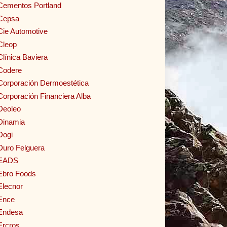
Cementos Portland
Cepsa
Cie Automotive
Cleop
Clínica Baviera
Codere
Corporación Dermoestética
Corporación Financiera Alba
Deoleo
Dinamia
Dogi
Duro Felguera
EADS
Ebro Foods
Elecnor
Ence
Endesa
Ercros