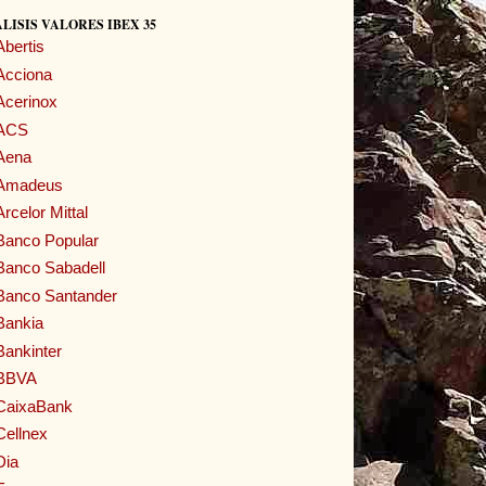
LISIS VALORES IBEX 35
Abertis
Acciona
Acerinox
ACS
Aena
Amadeus
Arcelor Mittal
Banco Popular
Banco Sabadell
Banco Santander
Bankia
Bankinter
BBVA
CaixaBank
Cellnex
Dia