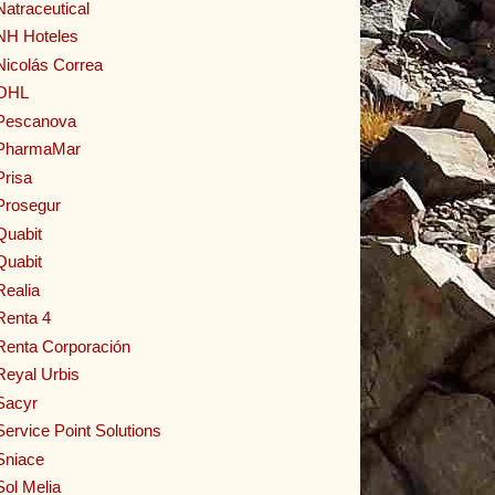
Natraceutical
NH Hoteles
Nicolás Correa
OHL
Pescanova
PharmaMar
Prisa
Prosegur
Quabit
Quabit
Realia
Renta 4
Renta Corporación
Reyal Urbis
Sacyr
Service Point Solutions
Sniace
Sol Melia