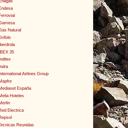
Enagas
Endesa
Ferrovial
Gamesa
Gas Natural
Grifols
Iberdrola
IBEX 35
Inditex
Indra
International Airlines Group
Mapfre
Mediaset España
Melia Hoteles
Merlin
Red Electrica
Repsol
Tecnicas Reunidas