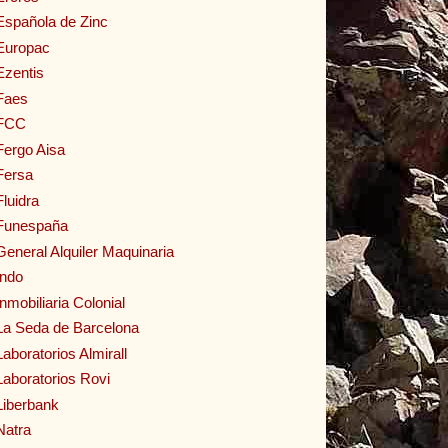
Española de Zinc
Europac
Ezentis
Faes
FCC
Fergo Aisa
Fersa
Fluidra
Funespaña
General Alquiler Maquinaria
Indo
Inmobiliaria Colonial
La Seda de Barcelona
Laboratorios Almirall
Laboratorios Rovi
Liberbank
Natra