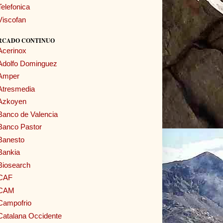
Telefonica
Viscofan
RCADO CONTINUO
Acerinox
Adolfo Dominguez
Amper
Atresmedia
Azkoyen
Banco de Valencia
Banco Pastor
Banesto
Bankia
Biosearch
CAF
CAM
Campofrio
Catalana Occidente