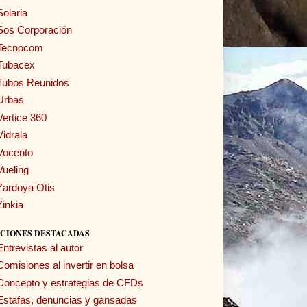
Solaria
Sos Corporación
Tecnocom
Tubacex
Tubos Reunidos
Urbas
Vertice 360
Vidrala
Vocento
Vueling
Zardoya Otis
Zinkia
CIONES DESTACADAS
Entrevistas al autor
Comisiones al invertir en bolsa
Concepto y estrategias de CFDs
Estafas, denuncias y gansadas