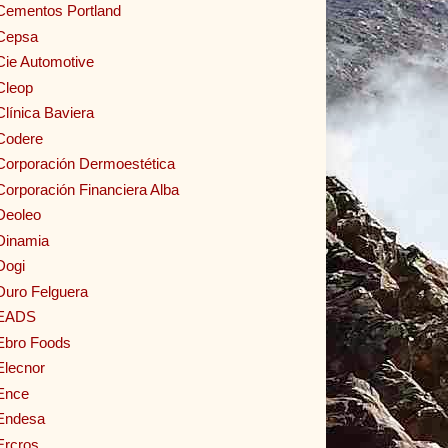
Cementos Portland
Cepsa
Cie Automotive
Cleop
Clínica Baviera
Codere
Corporación Dermoestética
Corporación Financiera Alba
Deoleo
Dinamia
Dogi
Duro Felguera
EADS
Ebro Foods
Elecnor
Ence
Endesa
Ercros