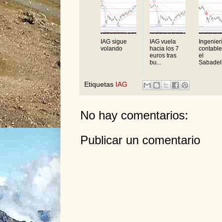
IAG sigue
IAG vuela
Ingenier
volando
hacia los 7
contable
euros tras
el
bu...
Sabadell.
Etiquetas
IAG
No hay comentarios:
Publicar un comentario