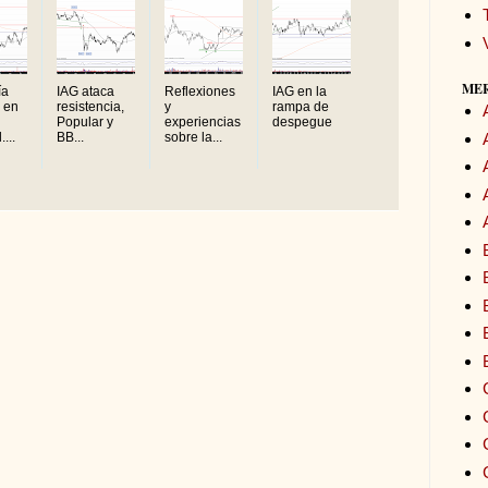
ME
ía
IAG ataca
Reflexiones
IAG en la
 en
resistencia,
y
rampa de
Popular y
experiencias
despegue
...
BB...
sobre la...