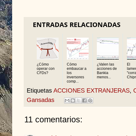
ENTRADAS RELACIONADAS
¿Cómo
Cómo
¿Valen las
El
operar con
embaucar a
acciones de
lame
CFDs?
los
Bankia
"corra
inversores
menos...
Chipri
comp...
Etiquetas
ACCIONES EXTRANJERAS
,
Gansadas
11 comentarios: