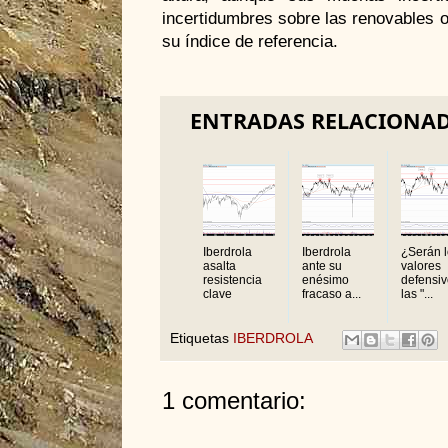
incertidumbres sobre las renovables o 
su índice de referencia.
ENTRADAS RELACIONA
Iberdrola
Iberdrola
¿Serán 
asalta
ante su
valores
resistencia
enésimo
defensi
clave
fracaso a...
las "...
Etiquetas
IBERDROLA
1 comentario: