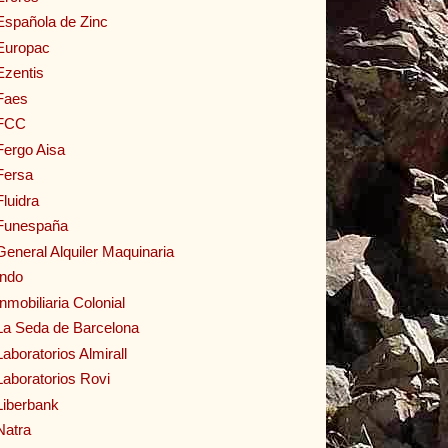
Española de Zinc
Europac
Ezentis
Faes
FCC
Fergo Aisa
Fersa
Fluidra
Funespaña
General Alquiler Maquinaria
Indo
Inmobiliaria Colonial
La Seda de Barcelona
Laboratorios Almirall
Laboratorios Rovi
Liberbank
Natra