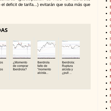
el deficit de tarifa...) evitarán que suba más que
DAS
los
¿Momento
Iberdrola
Iberdrola:
de comprar
falto de
Ruptura
vos
Iberdrola?
"momento
alcista y
alcista...
¿pull ...