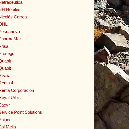
Natraceutical
NH Hoteles
Nicolás Correa
OHL
Pescanova
PharmaMar
Prisa
Prosegur
Quabit
Quabit
Realia
Renta 4
Renta Corporación
Reyal Urbis
Sacyr
Service Point Solutions
Sniace
Sol Melia