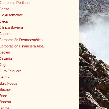
Cementos Portland
Cepsa
Cie Automotive
Cleop
Clínica Baviera
Codere
Corporación Dermoestética
Corporación Financiera Alba
Deoleo
Dinamia
Dogi
Duro Felguera
EADS
Ebro Foods
Elecnor
Ence
Endesa
Ercros