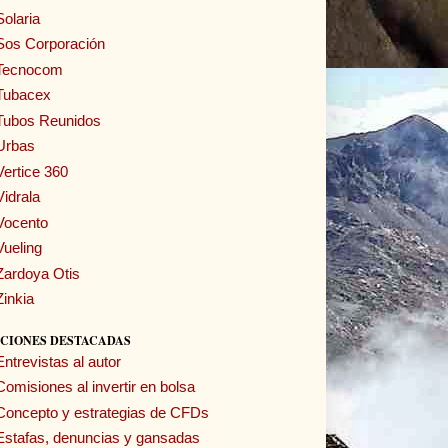
Solaria
Sos Corporación
Tecnocom
Tubacex
Tubos Reunidos
Urbas
Vertice 360
Vidrala
Vocento
Vueling
Zardoya Otis
Zinkia
CIONES DESTACADAS
Entrevistas al autor
Comisiones al invertir en bolsa
Concepto y estrategias de CFDs
Estafas, denuncias y gansadas