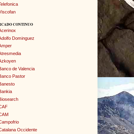
Telefonica
Viscofan
RCADO CONTINUO
Acerinox
Adolfo Dominguez
Amper
Atresmedia
Azkoyen
Banco de Valencia
Banco Pastor
Banesto
Bankia
Biosearch
CAF
CAM
Campofrio
Catalana Occidente