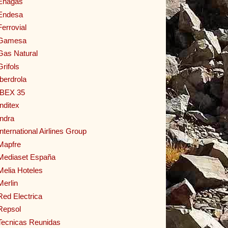
Enagas
Endesa
Ferrovial
Gamesa
Gas Natural
Grifols
Iberdrola
IBEX 35
Inditex
Indra
International Airlines Group
Mapfre
Mediaset España
Melia Hoteles
Merlin
Red Electrica
Repsol
Tecnicas Reunidas