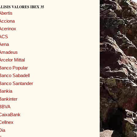
LISIS VALORES IBEX 35
Abertis
Acciona
Acerinox
ACS
Aena
Amadeus
Arcelor Mittal
Banco Popular
Banco Sabadell
Banco Santander
Bankia
Bankinter
BBVA
CaixaBank
Cellnex
Dia