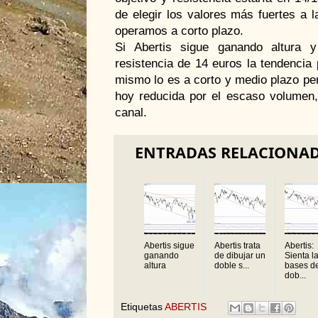
de elegir los valores más fuertes a 
operamos a corto plazo.
Si Abertis sigue ganando altura 
resistencia de 14 euros la tendencia 
mismo lo es a corto y medio plazo pero 
hoy reducida por el escaso volumen, 
canal.
ENTRADAS RELACIONA
Abertis sigue
Abertis trata
Abertis:
ganando
de dibujar un
Sienta l
altura
doble s...
bases d
dob...
Etiquetas
ABERTIS