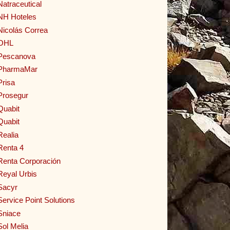
Natraceutical
NH Hoteles
Nicolás Correa
OHL
Pescanova
PharmaMar
Prisa
Prosegur
Quabit
Quabit
Realia
Renta 4
Renta Corporación
Reyal Urbis
Sacyr
Service Point Solutions
Sniace
Sol Melia