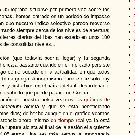
 35 lograba situarse por primera vez sobre los
anas, hemos entrado en un periodo de impasse
en que nuestro índice selectivo parece moverse
errando siempre cerca de los niveles de apertura;
ierres diarios del Ibex han estado en unos 100
 de consolidar niveles...
ción (que todavía podría llegar) y la segunda
ad encaja bastante cuando en el mercado persiste
lgo
como sucede en la actualidad en que todos
l tema griego. Ahora mismo parece que solo hay
es y disturbios en el país o default desordenado,
ien sabe lo que puede pasar con Grecia.
ituación de nuestra bolsa veamos los
gráficos de
omentum
alcista y que se está beneficiando
ltimos días; de hecho aunque en el gráfico veamos
sistencia ahora mismo
en tiempo real
ya la está
 ruptura alcista al final de la sesión el siguiente
/14,05 euros. Una vez más vemos la importancia