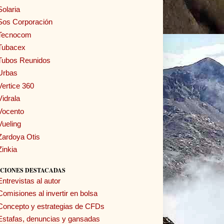
Solaria
Sos Corporación
Tecnocom
Tubacex
Tubos Reunidos
Urbas
Vertice 360
Vidrala
Vocento
Vueling
Zardoya Otis
Zinkia
CIONES DESTACADAS
Entrevistas al autor
Comisiones al invertir en bolsa
Concepto y estrategias de CFDs
Estafas, denuncias y gansadas