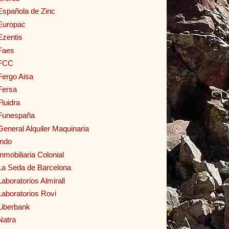
Española de Zinc
Europac
Ezentis
Faes
FCC
Fergo Aisa
Fersa
Fluidra
Funespaña
General Alquiler Maquinaria
Indo
Inmobiliaria Colonial
La Seda de Barcelona
Laboratorios Almirall
Laboratorios Rovi
Liberbank
Natra