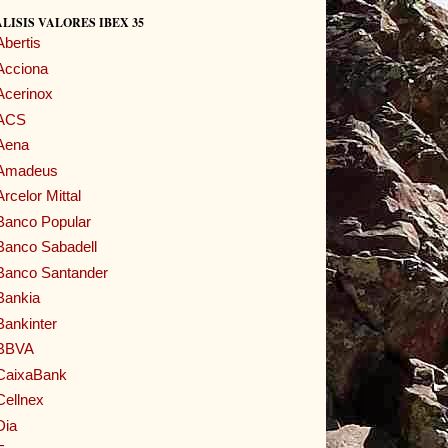
LISIS VALORES IBEX 35
Abertis
Acciona
Acerinox
ACS
Aena
Amadeus
Arcelor Mittal
Banco Popular
Banco Sabadell
Banco Santander
Bankia
Bankinter
BBVA
CaixaBank
Cellnex
Dia