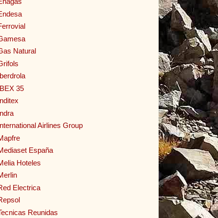
Enagas
Endesa
Ferrovial
Gamesa
Gas Natural
Grifols
Iberdrola
IBEX 35
Inditex
Indra
International Airlines Group
Mapfre
Mediaset España
Melia Hoteles
Merlin
Red Electrica
Repsol
Tecnicas Reunidas