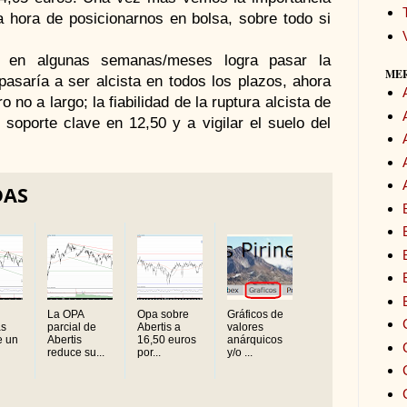
la hora de posicionarnos en bolsa, sobre todo si
y en algunas semanas/meses logra pasar la
ME
pasaría a ser alcista en todos los plazos, ahora
no a largo; la fiabilidad de la ruptura alcista de
soporte clave en 12,50 y a vigilar el suelo del
DAS
La OPA
Opa sobre
Gráficos de
as
parcial de
Abertis a
valores
e un
Abertis
16,50 euros
anárquicos
reduce su...
por...
y/o ...