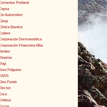
Cementos Portland
Cepsa
Cie Automotive
Cleop
Clínica Baviera
Codere
Corporación Dermoestética
Corporación Financiera Alba
Deoleo
Dinamia
Dogi
Duro Felguera
EADS
Ebro Foods
Elecnor
Ence
Endesa
Ercros