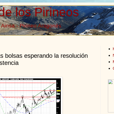
de los Pirineos
Ainsa - Pirineo Aragonés
s bolsas esperando la resolución
istencia