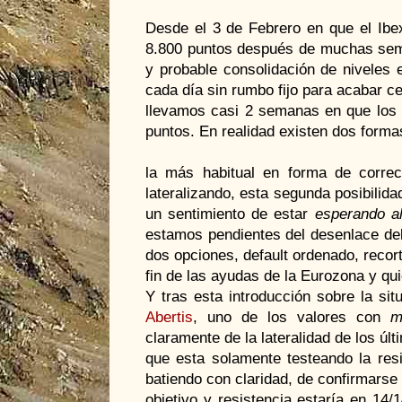
Desde el 3 de Febrero en que el Ibex
8.800 puntos después de muchas sem
y probable consolidación de niveles 
cada día sin rumbo fijo para acabar c
llevamos casi 2 semanas en que los c
puntos. En realidad existen dos formas
la más habitual en forma de correc
lateralizando, esta segunda posibilid
un sentimiento de estar
esperando a
estamos pendientes del desenlace de
dos opciones, default ordenado, recort
fin de las ayudas de la Eurozona y qu
Y tras esta introducción sobre la s
Abertis
, uno de los valores con
m
claramente de la lateralidad de los ú
que esta solamente testeando la re
batiendo con claridad, de confirmarse la
objetivo y resistencia estaría en 14