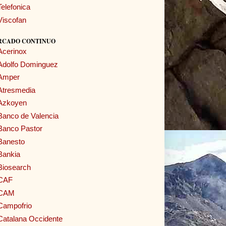
Telefonica
Viscofan
RCADO CONTINUO
Acerinox
Adolfo Dominguez
Amper
Atresmedia
Azkoyen
Banco de Valencia
Banco Pastor
Banesto
Bankia
Biosearch
CAF
CAM
Campofrio
Catalana Occidente