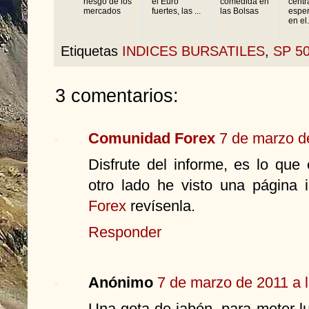
riesgo de los
el Euro
comedida en
centr
mercados
fuertes, las ...
las Bolsas
espe
en el.
Etiquetas
INDICES BURSATILES
,
SP 5
3 comentarios:
Comunidad Forex
7 de marzo de
Disfrute del informe, es lo qu
otro lado he visto una página
Forex
revísenla.
Responder
Anónimo
7 de marzo de 2011 a 
Una gota de jabón, para meter l